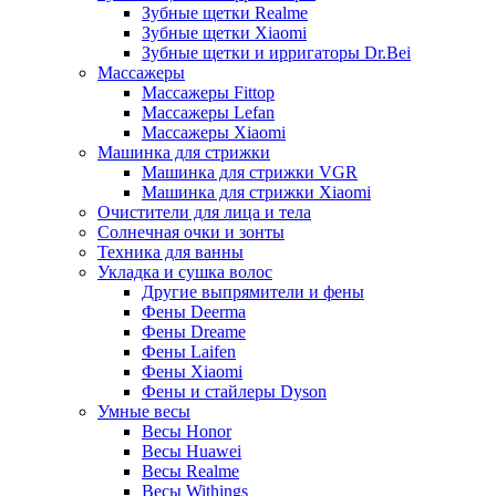
Зубные щетки Realme
Зубные щетки Xiaomi
Зубные щетки и ирригаторы Dr.Bei
Массажеры
Массажеры Fittop
Массажеры Lefan
Массажеры Xiaomi
Машинка для стрижки
Машинка для стрижки VGR
Машинка для стрижки Xiaomi
Очистители для лица и тела
Солнечная очки и зонты
Техника для ванны
Укладка и сушка волос
Другие выпрямители и фены
Фены Deerma
Фены Dreame
Фены Laifen
Фены Xiaomi
Фены и стайлеры Dyson
Умные весы
Весы Honor
Весы Huawei
Весы Realme
Весы Withings