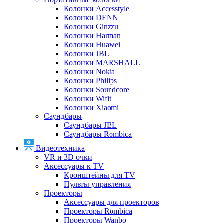
Колонки Accesstyle
Колонки DENN
Колонки Ginzzu
Колонки Harman
Колонки Huawei
Колонки JBL
Колонки MARSHALL
Колонки Nokia
Колонки Philips
Колонки Soundcore
Колонки Wifit
Колонки Xiaomi
Саундбары
Саундбары JBL
Саундбары Rombica
Видеотехника
VR и 3D очки
Аксессуары к TV
Кронштейны для TV
Пульты управления
Проекторы
Аксессуары для проекторов
Проекторы Rombica
Проекторы Wanbo