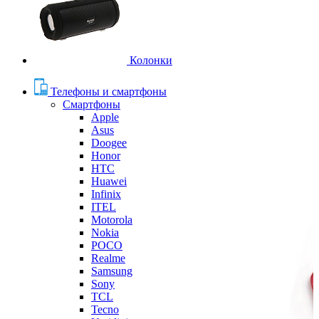
Колонки
Телефоны и смартфоны
Смартфоны
Apple
Asus
Doogee
Honor
HTC
Huawei
Infinix
ITEL
Motorola
Nokia
POCO
Realme
Samsung
Sony
TCL
Tecno