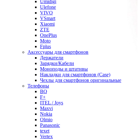
Umidigi
Ulefone
VIVO
VSmart
Xiaomi
ZTE
OnePlus
Moto
Fplus
Аксессуары для смартфонов
Держатели
Зарядки/Кабели
Моноподы и штативы
Накладки для смартфонов (Case)
Чехлы для смартфонов оригинальные
Телефоны
BQ
F+
ITEL / Joys
Maxvi
Nokia
Olmio
Panasonic
texet
Vertex