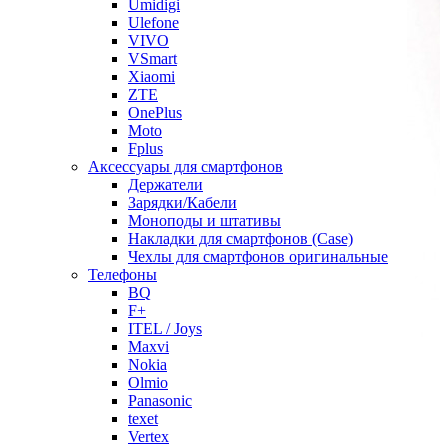
Umidigi
Ulefone
VIVO
VSmart
Xiaomi
ZTE
OnePlus
Moto
Fplus
Аксессуары для смартфонов
Держатели
Зарядки/Кабели
Моноподы и штативы
Накладки для смартфонов (Case)
Чехлы для смартфонов оригинальные
Телефоны
BQ
F+
ITEL / Joys
Maxvi
Nokia
Olmio
Panasonic
texet
Vertex