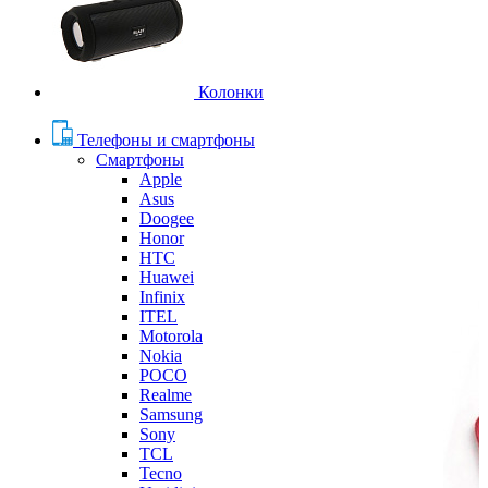
Колонки
Телефоны и смартфоны
Смартфоны
Apple
Asus
Doogee
Honor
HTC
Huawei
Infinix
ITEL
Motorola
Nokia
POCO
Realme
Samsung
Sony
TCL
Tecno