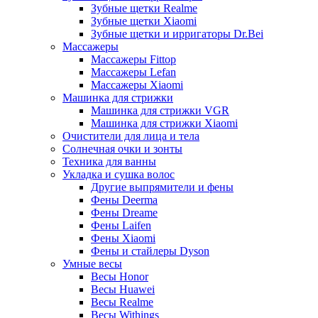
Зубные щетки Realme
Зубные щетки Xiaomi
Зубные щетки и ирригаторы Dr.Bei
Массажеры
Массажеры Fittop
Массажеры Lefan
Массажеры Xiaomi
Машинка для стрижки
Машинка для стрижки VGR
Машинка для стрижки Xiaomi
Очистители для лица и тела
Солнечная очки и зонты
Техника для ванны
Укладка и сушка волос
Другие выпрямители и фены
Фены Deerma
Фены Dreame
Фены Laifen
Фены Xiaomi
Фены и стайлеры Dyson
Умные весы
Весы Honor
Весы Huawei
Весы Realme
Весы Withings