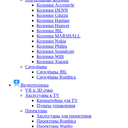
Колонки Accesstyle
Колонки DENN
Колонки Ginzzu
Колонки Harman
Колонки Huawei
Колонки JBL
Колонки MARSHALL
Колонки Nokia
Колонки Philips
Колонки Soundcore
Колонки Wifit
Колонки Xiaomi
Саундбары
Саундбары JBL
Саундбары Rombica
Видеотехника
VR и 3D очки
Аксессуары к TV
Кронштейны для TV
Пульты управления
Проекторы
Аксессуары для проекторов
Проекторы Rombica
Проекторы Wanbo