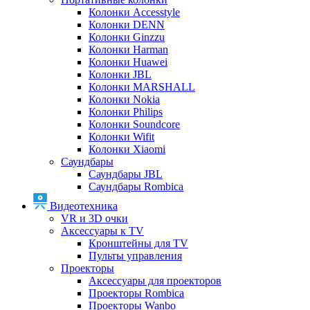
Колонки Accesstyle
Колонки DENN
Колонки Ginzzu
Колонки Harman
Колонки Huawei
Колонки JBL
Колонки MARSHALL
Колонки Nokia
Колонки Philips
Колонки Soundcore
Колонки Wifit
Колонки Xiaomi
Саундбары
Саундбары JBL
Саундбары Rombica
Видеотехника
VR и 3D очки
Аксессуары к TV
Кронштейны для TV
Пульты управления
Проекторы
Аксессуары для проекторов
Проекторы Rombica
Проекторы Wanbo