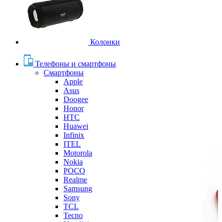
Колонки
Телефоны и смартфоны
Смартфоны
Apple
Asus
Doogee
Honor
HTC
Huawei
Infinix
ITEL
Motorola
Nokia
POCO
Realme
Samsung
Sony
TCL
Tecno