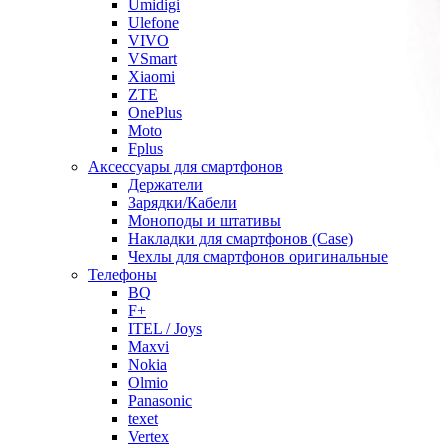
Umidigi
Ulefone
VIVO
VSmart
Xiaomi
ZTE
OnePlus
Moto
Fplus
Аксессуары для смартфонов
Держатели
Зарядки/Кабели
Моноподы и штативы
Накладки для смартфонов (Case)
Чехлы для смартфонов оригинальные
Телефоны
BQ
F+
ITEL / Joys
Maxvi
Nokia
Olmio
Panasonic
texet
Vertex