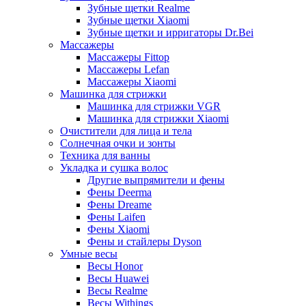
Зубные щетки Realme
Зубные щетки Xiaomi
Зубные щетки и ирригаторы Dr.Bei
Массажеры
Массажеры Fittop
Массажеры Lefan
Массажеры Xiaomi
Машинка для стрижки
Машинка для стрижки VGR
Машинка для стрижки Xiaomi
Очистители для лица и тела
Солнечная очки и зонты
Техника для ванны
Укладка и сушка волос
Другие выпрямители и фены
Фены Deerma
Фены Dreame
Фены Laifen
Фены Xiaomi
Фены и стайлеры Dyson
Умные весы
Весы Honor
Весы Huawei
Весы Realme
Весы Withings