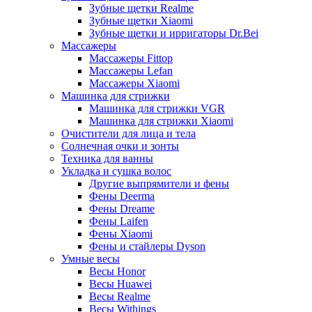
Зубные щетки Realme
Зубные щетки Xiaomi
Зубные щетки и ирригаторы Dr.Bei
Массажеры
Массажеры Fittop
Массажеры Lefan
Массажеры Xiaomi
Машинка для стрижки
Машинка для стрижки VGR
Машинка для стрижки Xiaomi
Очистители для лица и тела
Солнечная очки и зонты
Техника для ванны
Укладка и сушка волос
Другие выпрямители и фены
Фены Deerma
Фены Dreame
Фены Laifen
Фены Xiaomi
Фены и стайлеры Dyson
Умные весы
Весы Honor
Весы Huawei
Весы Realme
Весы Withings