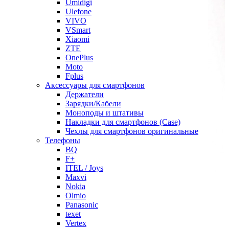
Umidigi
Ulefone
VIVO
VSmart
Xiaomi
ZTE
OnePlus
Moto
Fplus
Аксессуары для смартфонов
Держатели
Зарядки/Кабели
Моноподы и штативы
Накладки для смартфонов (Case)
Чехлы для смартфонов оригинальные
Телефоны
BQ
F+
ITEL / Joys
Maxvi
Nokia
Olmio
Panasonic
texet
Vertex