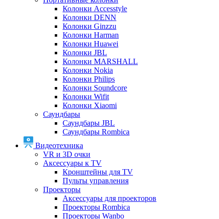
Колонки Accesstyle
Колонки DENN
Колонки Ginzzu
Колонки Harman
Колонки Huawei
Колонки JBL
Колонки MARSHALL
Колонки Nokia
Колонки Philips
Колонки Soundcore
Колонки Wifit
Колонки Xiaomi
Саундбары
Саундбары JBL
Саундбары Rombica
Видеотехника
VR и 3D очки
Аксессуары к TV
Кронштейны для TV
Пульты управления
Проекторы
Аксессуары для проекторов
Проекторы Rombica
Проекторы Wanbo