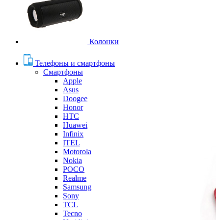
Колонки
Телефоны и смартфоны
Смартфоны
Apple
Asus
Doogee
Honor
HTC
Huawei
Infinix
ITEL
Motorola
Nokia
POCO
Realme
Samsung
Sony
TCL
Tecno