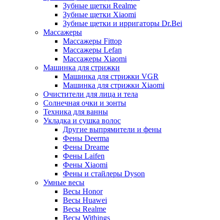
Зубные щетки Realme
Зубные щетки Xiaomi
Зубные щетки и ирригаторы Dr.Bei
Массажеры
Массажеры Fittop
Массажеры Lefan
Массажеры Xiaomi
Машинка для стрижки
Машинка для стрижки VGR
Машинка для стрижки Xiaomi
Очистители для лица и тела
Солнечная очки и зонты
Техника для ванны
Укладка и сушка волос
Другие выпрямители и фены
Фены Deerma
Фены Dreame
Фены Laifen
Фены Xiaomi
Фены и стайлеры Dyson
Умные весы
Весы Honor
Весы Huawei
Весы Realme
Весы Withings