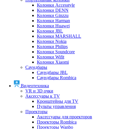
Колонки Accesstyle
Колонки DENN
Колонки Ginzzu
Колонки Harman
Колонки Huawei
Колонки JBL
Колонки MARSHALL
Колонки Nokia
Колонки Philips
Колонки Soundcore
Колонки Wifit
Колонки Xiaomi
Саундбары
Саундбары JBL
Саундбары Rombica
Видеотехника
VR и 3D очки
Аксессуары к TV
Кронштейны для TV
Пульты управления
Проекторы
Аксессуары для проекторов
Проекторы Rombica
Проекторы Wanbo