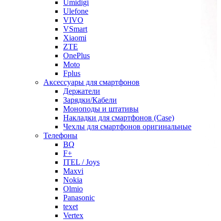
Umidigi
Ulefone
VIVO
VSmart
Xiaomi
ZTE
OnePlus
Moto
Fplus
Аксессуары для смартфонов
Держатели
Зарядки/Кабели
Моноподы и штативы
Накладки для смартфонов (Case)
Чехлы для смартфонов оригинальные
Телефоны
BQ
F+
ITEL / Joys
Maxvi
Nokia
Olmio
Panasonic
texet
Vertex