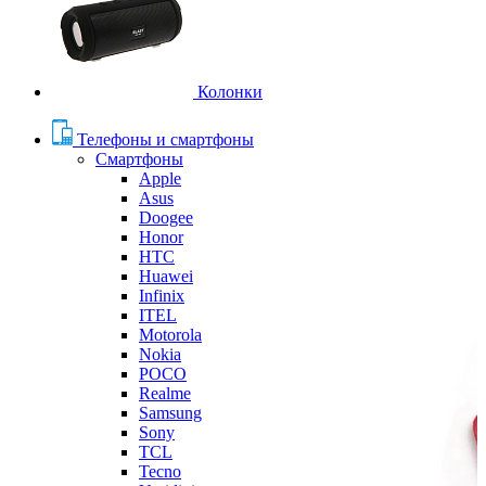
Колонки
Телефоны и смартфоны
Смартфоны
Apple
Asus
Doogee
Honor
HTC
Huawei
Infinix
ITEL
Motorola
Nokia
POCO
Realme
Samsung
Sony
TCL
Tecno