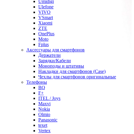
Umidigi
Ulefone
VIVO
VSmart
Xiaomi
ZTE
OnePlus
Moto
Fplus
Аксессуары для смартфонов
Держатели
Зарядки/Кабели
Моноподы и штативы
Накладки для смартфонов (Case)
Чехлы для смартфонов оригинальные
Телефоны
BQ
F+
ITEL / Joys
Maxvi
Nokia
Olmio
Panasonic
texet
Vertex