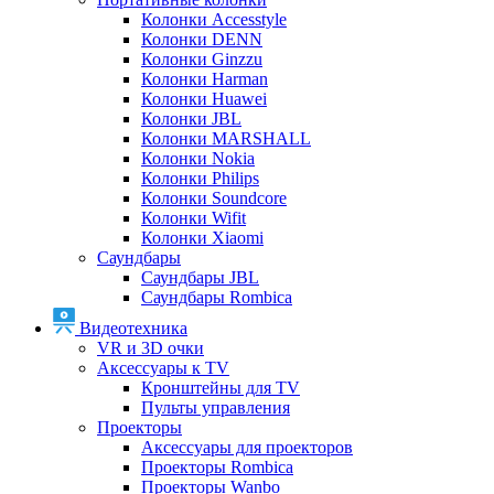
Колонки Accesstyle
Колонки DENN
Колонки Ginzzu
Колонки Harman
Колонки Huawei
Колонки JBL
Колонки MARSHALL
Колонки Nokia
Колонки Philips
Колонки Soundcore
Колонки Wifit
Колонки Xiaomi
Саундбары
Саундбары JBL
Саундбары Rombica
Видеотехника
VR и 3D очки
Аксессуары к TV
Кронштейны для TV
Пульты управления
Проекторы
Аксессуары для проекторов
Проекторы Rombica
Проекторы Wanbo