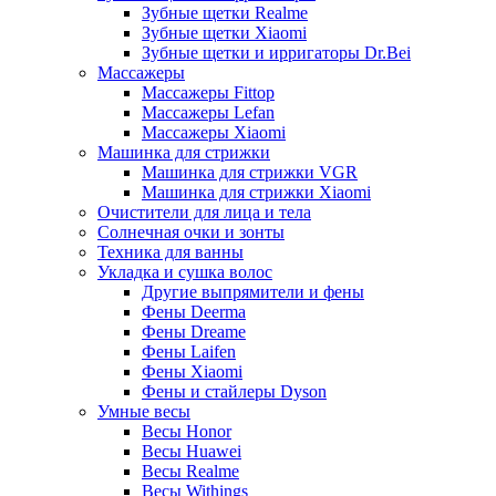
Зубные щетки Realme
Зубные щетки Xiaomi
Зубные щетки и ирригаторы Dr.Bei
Массажеры
Массажеры Fittop
Массажеры Lefan
Массажеры Xiaomi
Машинка для стрижки
Машинка для стрижки VGR
Машинка для стрижки Xiaomi
Очистители для лица и тела
Солнечная очки и зонты
Техника для ванны
Укладка и сушка волос
Другие выпрямители и фены
Фены Deerma
Фены Dreame
Фены Laifen
Фены Xiaomi
Фены и стайлеры Dyson
Умные весы
Весы Honor
Весы Huawei
Весы Realme
Весы Withings