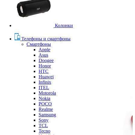
Колонки
Телефоны и смартфоны
Смартфоны
Apple
Asus
Doogee
Honor
HTC
Huawei
Infinix
ITEL
Motorola
Nokia
POCO
Realme
Samsung
Sony
TCL
Tecno