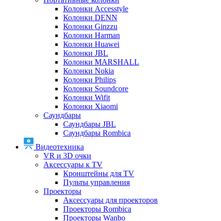
Колонки Accesstyle
Колонки DENN
Колонки Ginzzu
Колонки Harman
Колонки Huawei
Колонки JBL
Колонки MARSHALL
Колонки Nokia
Колонки Philips
Колонки Soundcore
Колонки Wifit
Колонки Xiaomi
Саундбары
Саундбары JBL
Саундбары Rombica
Видеотехника
VR и 3D очки
Аксессуары к TV
Кронштейны для TV
Пульты управления
Проекторы
Аксессуары для проекторов
Проекторы Rombica
Проекторы Wanbo