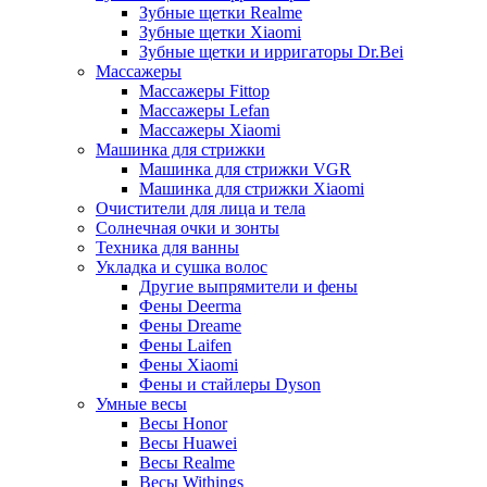
Зубные щетки Realme
Зубные щетки Xiaomi
Зубные щетки и ирригаторы Dr.Bei
Массажеры
Массажеры Fittop
Массажеры Lefan
Массажеры Xiaomi
Машинка для стрижки
Машинка для стрижки VGR
Машинка для стрижки Xiaomi
Очистители для лица и тела
Солнечная очки и зонты
Техника для ванны
Укладка и сушка волос
Другие выпрямители и фены
Фены Deerma
Фены Dreame
Фены Laifen
Фены Xiaomi
Фены и стайлеры Dyson
Умные весы
Весы Honor
Весы Huawei
Весы Realme
Весы Withings