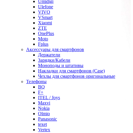
Umidigi
Ulefone
VIVO
VSmart
Xiaomi
ZTE
OnePlus
Moto
Fplus
Аксессуары для смартфонов
Держатели
Зарядки/Кабели
Моноподы и штативы
Накладки для смартфонов (Case)
Чехлы для смартфонов оригинальные
Телефоны
BQ
F+
ITEL / Joys
Maxvi
Nokia
Olmio
Panasonic
texet
Vertex