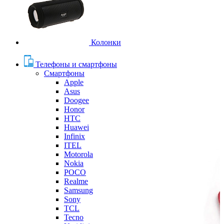
Колонки
Телефоны и смартфоны
Смартфоны
Apple
Asus
Doogee
Honor
HTC
Huawei
Infinix
ITEL
Motorola
Nokia
POCO
Realme
Samsung
Sony
TCL
Tecno