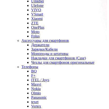
Umidigi
Ulefone
VIVO
VSmart
Xiaomi
ZTE
OnePlus
Moto
Fplus
Аксессуары для смартфонов
Держатели
Зарядки/Кабели
Моноподы и штативы
Накладки для смартфонов (Case)
Чехлы для смартфонов оригинальные
Телефоны
BQ
F+
ITEL / Joys
Maxvi
Nokia
Olmio
Panasonic
texet
Vertex