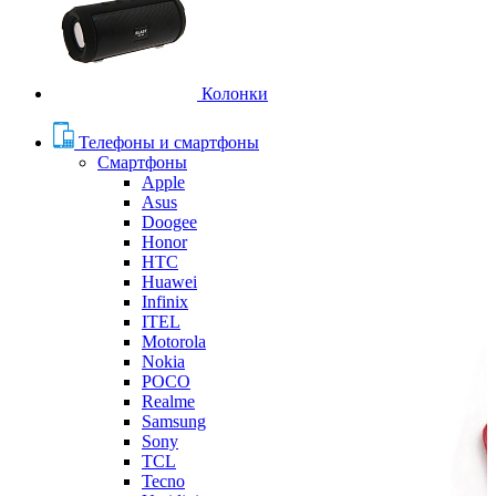
Колонки
Телефоны и смартфоны
Смартфоны
Apple
Asus
Doogee
Honor
HTC
Huawei
Infinix
ITEL
Motorola
Nokia
POCO
Realme
Samsung
Sony
TCL
Tecno