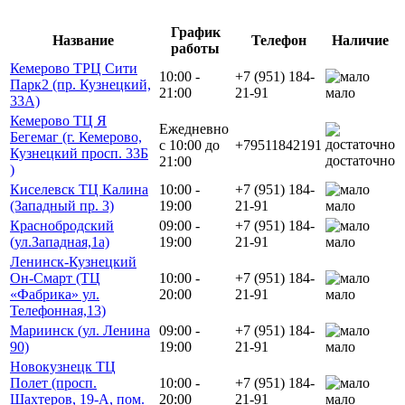
График
Название
Телефон
Наличие
работы
Кемерово ТРЦ Сити
10:00 -
+7 (951) 184-
Парк2 (пр. Кузнецкий,
21:00
21-91
мало
33А)
Кемерово ТЦ Я
Ежедневно
Бегемаг (г. Кемерово,
с 10:00 до
+79511842191
Кузнецкий просп. 33Б
достаточно
21:00
)
Киселевск ТЦ Калина
10:00 -
+7 (951) 184-
(Западный пр. 3)
19:00
21-91
мало
Краснобродский
09:00 -
+7 (951) 184-
(ул.Западная,1а)
19:00
21-91
мало
Ленинск-Кузнецкий
Он-Смарт (ТЦ
10:00 -
+7 (951) 184-
«Фабрика» ул.
20:00
21-91
мало
Телефонная,13)
Мариинск (ул. Ленина
09:00 -
+7 (951) 184-
90)
19:00
21-91
мало
Новокузнецк ТЦ
Полет (просп.
10:00 -
+7 (951) 184-
Шахтеров, 19-А, пом.
20:00
21-91
мало