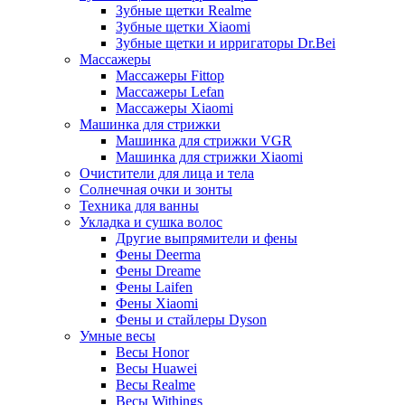
Зубные щетки Realme
Зубные щетки Xiaomi
Зубные щетки и ирригаторы Dr.Bei
Массажеры
Массажеры Fittop
Массажеры Lefan
Массажеры Xiaomi
Машинка для стрижки
Машинка для стрижки VGR
Машинка для стрижки Xiaomi
Очистители для лица и тела
Солнечная очки и зонты
Техника для ванны
Укладка и сушка волос
Другие выпрямители и фены
Фены Deerma
Фены Dreame
Фены Laifen
Фены Xiaomi
Фены и стайлеры Dyson
Умные весы
Весы Honor
Весы Huawei
Весы Realme
Весы Withings