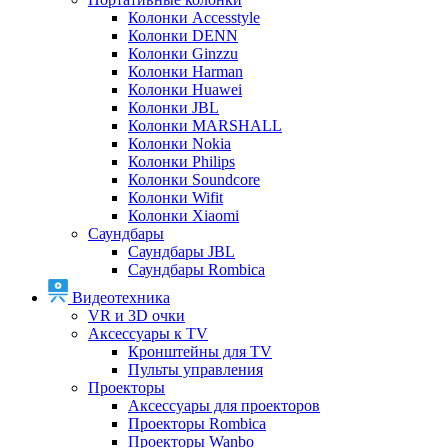
Колонки Accesstyle
Колонки DENN
Колонки Ginzzu
Колонки Harman
Колонки Huawei
Колонки JBL
Колонки MARSHALL
Колонки Nokia
Колонки Philips
Колонки Soundcore
Колонки Wifit
Колонки Xiaomi
Саундбары
Саундбары JBL
Саундбары Rombica
Видеотехника
VR и 3D очки
Аксессуары к TV
Кронштейны для TV
Пульты управления
Проекторы
Аксессуары для проекторов
Проекторы Rombica
Проекторы Wanbo