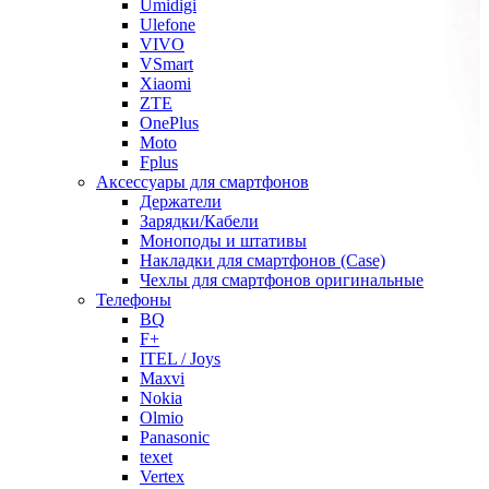
Umidigi
Ulefone
VIVO
VSmart
Xiaomi
ZTE
OnePlus
Moto
Fplus
Аксессуары для смартфонов
Держатели
Зарядки/Кабели
Моноподы и штативы
Накладки для смартфонов (Case)
Чехлы для смартфонов оригинальные
Телефоны
BQ
F+
ITEL / Joys
Maxvi
Nokia
Olmio
Panasonic
texet
Vertex