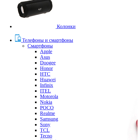
Колонки
Телефоны и смартфоны
Смартфоны
Apple
Asus
Doogee
Honor
HTC
Huawei
Infinix
ITEL
Motorola
Nokia
POCO
Realme
Samsung
Sony
TCL
Tecno