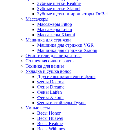
Зубные щетки Realme
Зубные щетки Xiaomi
Зубные щетки и ирригаторы Dr.Bei
Массажеры
Массажеры Fittop
Массажеры Lefan
Массажеры Xiaomi
Машинка для стрижки
Машинка для стрижки VGR
Машинка для стрижки Xiaomi
Очистители для лица и тела
Солнечная очки и зонты
Техника для ванны
Укладка и сушка волос
Другие выпрямители и фены
Фены Deerma
Фены Dreame
Фены Laifen
Фены Xiaomi
Фены и стайлеры Dyson
Умные весы
Весы Honor
Весы Huawei
Весы Realme
Весы Withings