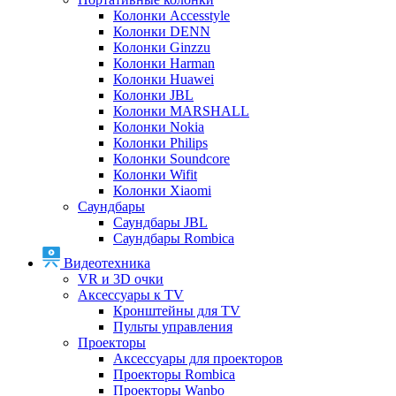
Колонки Accesstyle
Колонки DENN
Колонки Ginzzu
Колонки Harman
Колонки Huawei
Колонки JBL
Колонки MARSHALL
Колонки Nokia
Колонки Philips
Колонки Soundcore
Колонки Wifit
Колонки Xiaomi
Саундбары
Саундбары JBL
Саундбары Rombica
Видеотехника
VR и 3D очки
Аксессуары к TV
Кронштейны для TV
Пульты управления
Проекторы
Аксессуары для проекторов
Проекторы Rombica
Проекторы Wanbo