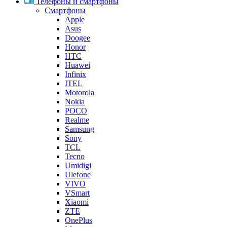
Телефоны и смартфоны
Смартфоны
Apple
Asus
Doogee
Honor
HTC
Huawei
Infinix
ITEL
Motorola
Nokia
POCO
Realme
Samsung
Sony
TCL
Tecno
Umidigi
Ulefone
VIVO
VSmart
Xiaomi
ZTE
OnePlus