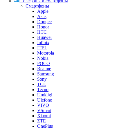
Телефоны и смартфоны
Смартфоны
Apple
Asus
Doogee
Honor
HTC
Huawei
Infinix
ITEL
Motorola
Nokia
POCO
Realme
Samsung
Sony
TCL
Tecno
Umidigi
Ulefone
VIVO
VSmart
Xiaomi
ZTE
OnePlus