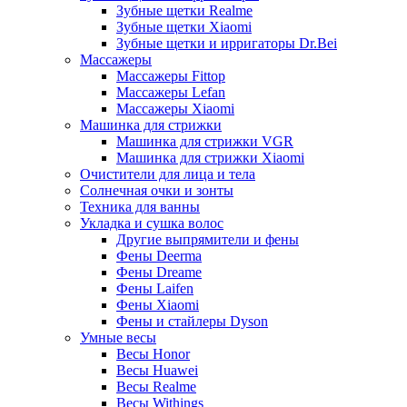
Зубные щетки Realme
Зубные щетки Xiaomi
Зубные щетки и ирригаторы Dr.Bei
Массажеры
Массажеры Fittop
Массажеры Lefan
Массажеры Xiaomi
Машинка для стрижки
Машинка для стрижки VGR
Машинка для стрижки Xiaomi
Очистители для лица и тела
Солнечная очки и зонты
Техника для ванны
Укладка и сушка волос
Другие выпрямители и фены
Фены Deerma
Фены Dreame
Фены Laifen
Фены Xiaomi
Фены и стайлеры Dyson
Умные весы
Весы Honor
Весы Huawei
Весы Realme
Весы Withings