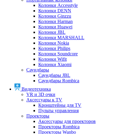
Колонки Accesstyle
Колонки DENN
Колонки Ginzzu
Колонки Harman
Колонки Huawei
Колонки JBL
Колонки MARSHALL
Колонки Nokia
Колонки Philips
Колонки Soundcore
Колонки Wifit
Колонки Xiaomi
Саундбары
Саундбары JBL
Саундбары Rombica
Видеотехника
VR и 3D очки
Аксессуары к TV
Кронштейны для TV
Пульты управления
Проекторы
Аксессуары для проекторов
Проекторы Rombica
Проекторы Wanbo