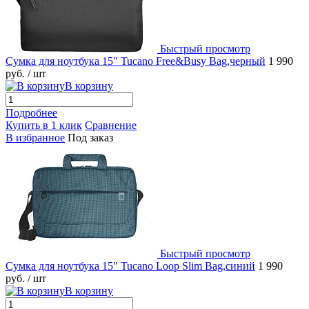
Быстрый просмотр
Сумка для ноутбука 15" Tucano Free&Busy Bag,черный
1 990
руб.
/ шт
В корзину
Подробнее
Купить в 1 клик
Сравнение
В избранное
Под заказ
Быстрый просмотр
Сумка для ноутбука 15" Tucano Loop Slim Bag,синий
1 990
руб.
/ шт
В корзину