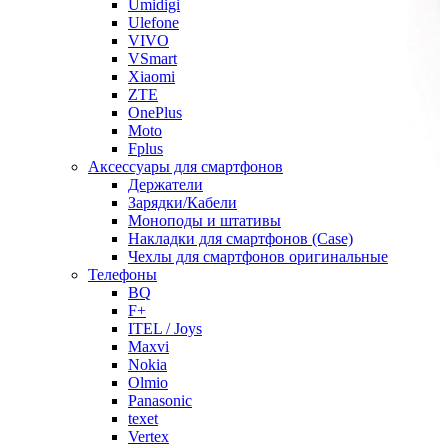
Umidigi
Ulefone
VIVO
VSmart
Xiaomi
ZTE
OnePlus
Moto
Fplus
Аксессуары для смартфонов
Держатели
Зарядки/Кабели
Моноподы и штативы
Накладки для смартфонов (Case)
Чехлы для смартфонов оригинальные
Телефоны
BQ
F+
ITEL / Joys
Maxvi
Nokia
Olmio
Panasonic
texet
Vertex