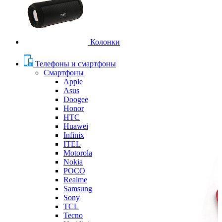
Колонки
Телефоны и смартфоны
Смартфоны
Apple
Asus
Doogee
Honor
HTC
Huawei
Infinix
ITEL
Motorola
Nokia
POCO
Realme
Samsung
Sony
TCL
Tecno