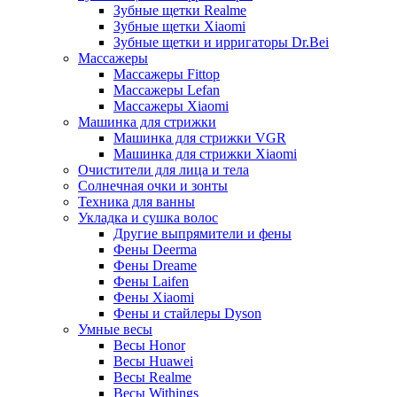
Зубные щетки Realme
Зубные щетки Xiaomi
Зубные щетки и ирригаторы Dr.Bei
Массажеры
Массажеры Fittop
Массажеры Lefan
Массажеры Xiaomi
Машинка для стрижки
Машинка для стрижки VGR
Машинка для стрижки Xiaomi
Очистители для лица и тела
Солнечная очки и зонты
Техника для ванны
Укладка и сушка волос
Другие выпрямители и фены
Фены Deerma
Фены Dreame
Фены Laifen
Фены Xiaomi
Фены и стайлеры Dyson
Умные весы
Весы Honor
Весы Huawei
Весы Realme
Весы Withings