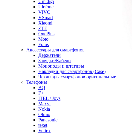
Umidigi
Ulefone
VIVO
VSmart
Xiaomi
ZTE
OnePlus
Moto
Fplus
Аксессуары для смартфонов
Держатели
Зарядки/Кабели
Моноподы и штативы
Накладки для смартфонов (Case)
Чехлы для смартфонов оригинальные
Телефоны
BQ
F+
ITEL / Joys
Maxvi
Nokia
Olmio
Panasonic
texet
Vertex