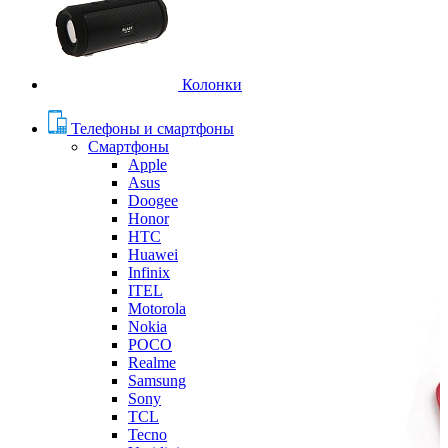
Колонки
Телефоны и смартфоны
Смартфоны
Apple
Asus
Doogee
Honor
HTC
Huawei
Infinix
ITEL
Motorola
Nokia
POCO
Realme
Samsung
Sony
TCL
Tecno