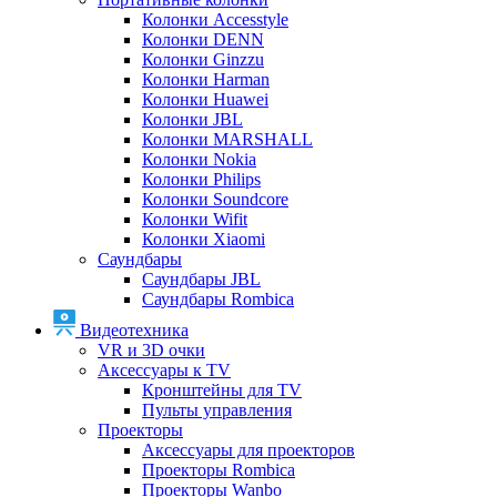
Колонки Accesstyle
Колонки DENN
Колонки Ginzzu
Колонки Harman
Колонки Huawei
Колонки JBL
Колонки MARSHALL
Колонки Nokia
Колонки Philips
Колонки Soundcore
Колонки Wifit
Колонки Xiaomi
Саундбары
Саундбары JBL
Саундбары Rombica
Видеотехника
VR и 3D очки
Аксессуары к TV
Кронштейны для TV
Пульты управления
Проекторы
Аксессуары для проекторов
Проекторы Rombica
Проекторы Wanbo