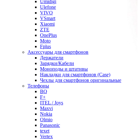
Umidigi
Ulefone
VIVO
VSmart
Xiaomi
ZTE
OnePlus
Moto
Fplus
Аксессуары для смартфонов
Держатели
Зарядки/Кабели
Моноподы и штативы
Накладки для смартфонов (Case)
Чехлы для смартфонов оригинальные
Телефоны
BQ
F+
ITEL / Joys
Maxvi
Nokia
Olmio
Panasonic
texet
Vertex