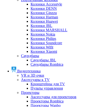
Колонки Accesstyle
Колонки DENN
Колонки Ginzzu
Колонки Harman
Колонки Huawei
Колонки JBL
Колонки MARSHALL
Колонки Nokia
Колонки Philips
Колонки Soundcore
Колонки Wifit
Колонки Xiaomi
Саундбары
Саундбары JBL
Саундбары Rombica
Видеотехника
VR и 3D очки
Аксессуары к TV
Кронштейны для TV
Пульты управления
Проекторы
Аксессуары для проекторов
Проекторы Rombica
Проекторы Wanbo