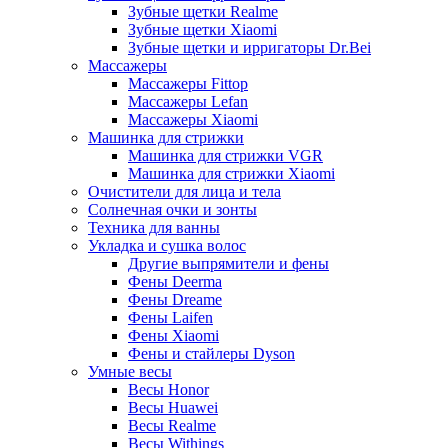
Зубные щетки Realme
Зубные щетки Xiaomi
Зубные щетки и ирригаторы Dr.Bei
Массажеры
Массажеры Fittop
Массажеры Lefan
Массажеры Xiaomi
Машинка для стрижки
Машинка для стрижки VGR
Машинка для стрижки Xiaomi
Очистители для лица и тела
Солнечная очки и зонты
Техника для ванны
Укладка и сушка волос
Другие выпрямители и фены
Фены Deerma
Фены Dreame
Фены Laifen
Фены Xiaomi
Фены и стайлеры Dyson
Умные весы
Весы Honor
Весы Huawei
Весы Realme
Весы Withings