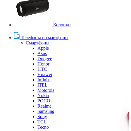
Колонки
Телефоны и смартфоны
Смартфоны
Apple
Asus
Doogee
Honor
HTC
Huawei
Infinix
ITEL
Motorola
Nokia
POCO
Realme
Samsung
Sony
TCL
Tecno