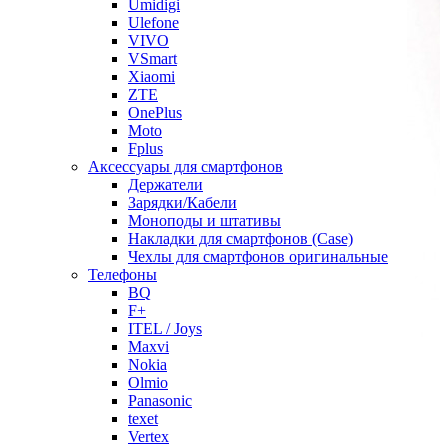
Umidigi
Ulefone
VIVO
VSmart
Xiaomi
ZTE
OnePlus
Moto
Fplus
Аксессуары для смартфонов
Держатели
Зарядки/Кабели
Моноподы и штативы
Накладки для смартфонов (Case)
Чехлы для смартфонов оригинальные
Телефоны
BQ
F+
ITEL / Joys
Maxvi
Nokia
Olmio
Panasonic
texet
Vertex