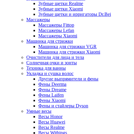
Зубные щетки Realme
Зубные щетки Xiaomi
Зубные щетки и ирригаторы Dr.Bei
Массажеры
Массажеры Fittop
Массажеры Lefan
Массажеры Xiaomi
Машинка для стрижки
Машинка для стрижки VGR
Машинка для стрижки Xiaomi
Очистители для лица и тела
Солнечная очки и зонты
Техника для ванны
Укладка и сушка волос
Другие выпрямители и фены
Фены Deerma
Фены Dreame
Фены Laifen
Фены Xiaomi
Фены и стайлеры Dyson
Умные весы
Весы Honor
Весы Huawei
Весы Realme
Весы Withings