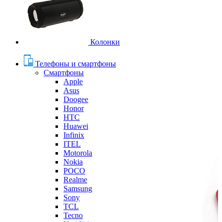
Колонки
Телефоны и смартфоны
Смартфоны
Apple
Asus
Doogee
Honor
HTC
Huawei
Infinix
ITEL
Motorola
Nokia
POCO
Realme
Samsung
Sony
TCL
Tecno