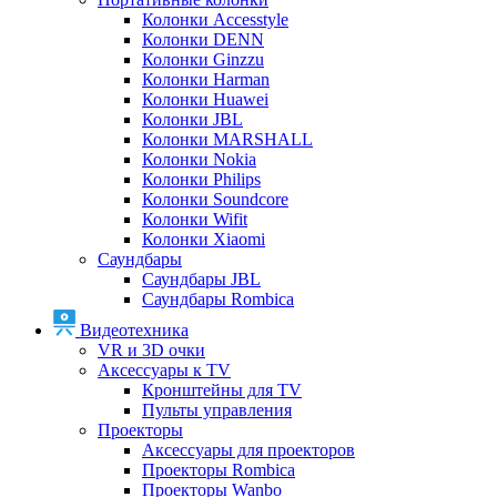
Колонки Accesstyle
Колонки DENN
Колонки Ginzzu
Колонки Harman
Колонки Huawei
Колонки JBL
Колонки MARSHALL
Колонки Nokia
Колонки Philips
Колонки Soundcore
Колонки Wifit
Колонки Xiaomi
Саундбары
Саундбары JBL
Саундбары Rombica
Видеотехника
VR и 3D очки
Аксессуары к TV
Кронштейны для TV
Пульты управления
Проекторы
Аксессуары для проекторов
Проекторы Rombica
Проекторы Wanbo