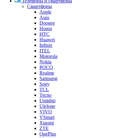
Телефоны и смартфоны
Смартфоны
Apple
Asus
Doogee
Honor
HTC
Huawei
Infinix
ITEL
Motorola
Nokia
POCO
Realme
Samsung
Sony
TCL
Tecno
Umidigi
Ulefone
VIVO
VSmart
Xiaomi
ZTE
OnePlus