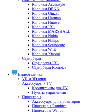
Колонки Accesstyle
Колонки DENN
Колонки Ginzzu
Колонки Harman
Колонки Huawei
Колонки JBL
Колонки MARSHALL
Колонки Nokia
Колонки Philips
Колонки Soundcore
Колонки Wifit
Колонки Xiaomi
Саундбары
Саундбары JBL
Саундбары Rombica
Видеотехника
VR и 3D очки
Аксессуары к TV
Кронштейны для TV
Пульты управления
Проекторы
Аксессуары для проекторов
Проекторы Rombica
Проекторы Wanbo