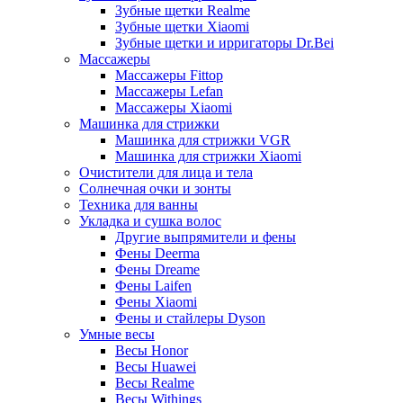
Зубные щетки Realme
Зубные щетки Xiaomi
Зубные щетки и ирригаторы Dr.Bei
Массажеры
Массажеры Fittop
Массажеры Lefan
Массажеры Xiaomi
Машинка для стрижки
Машинка для стрижки VGR
Машинка для стрижки Xiaomi
Очистители для лица и тела
Солнечная очки и зонты
Техника для ванны
Укладка и сушка волос
Другие выпрямители и фены
Фены Deerma
Фены Dreame
Фены Laifen
Фены Xiaomi
Фены и стайлеры Dyson
Умные весы
Весы Honor
Весы Huawei
Весы Realme
Весы Withings