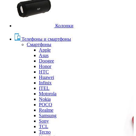
Колонки
Телефоны и смартфоны
Смартфоны
Apple
Asus
Doogee
Honor
HTC
Huawei
Infinix
ITEL
Motorola
Nokia
POCO
Realme
Samsung
Sony
TCL
Tecno