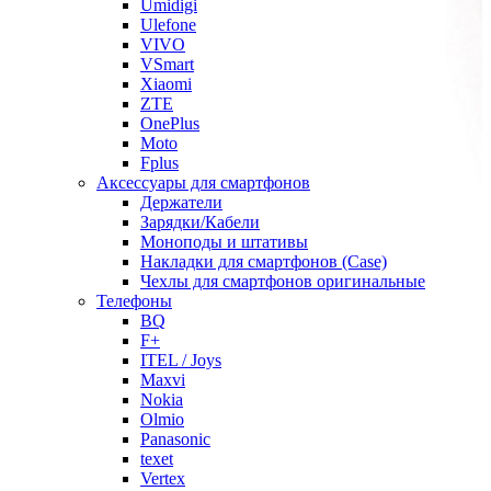
Umidigi
Ulefone
VIVO
VSmart
Xiaomi
ZTE
OnePlus
Moto
Fplus
Аксессуары для смартфонов
Держатели
Зарядки/Кабели
Моноподы и штативы
Накладки для смартфонов (Case)
Чехлы для смартфонов оригинальные
Телефоны
BQ
F+
ITEL / Joys
Maxvi
Nokia
Olmio
Panasonic
texet
Vertex