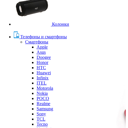
Колонки
Телефоны и смартфоны
Смартфоны
Apple
Asus
Doogee
Honor
HTC
Huawei
Infinix
ITEL
Motorola
Nokia
POCO
Realme
Samsung
Sony
TCL
Tecno