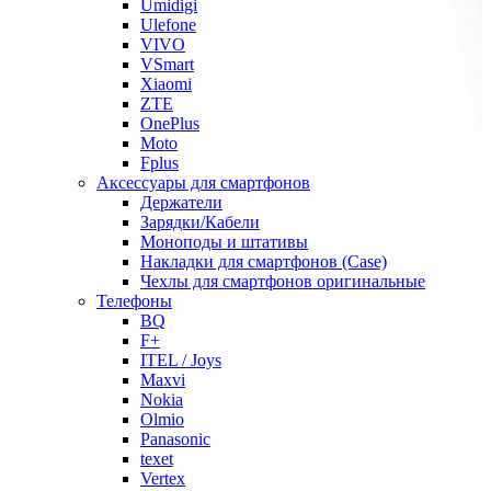
Umidigi
Ulefone
VIVO
VSmart
Xiaomi
ZTE
OnePlus
Moto
Fplus
Аксессуары для смартфонов
Держатели
Зарядки/Кабели
Моноподы и штативы
Накладки для смартфонов (Case)
Чехлы для смартфонов оригинальные
Телефоны
BQ
F+
ITEL / Joys
Maxvi
Nokia
Olmio
Panasonic
texet
Vertex