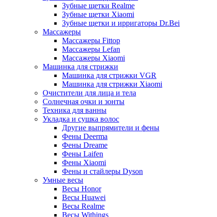
Зубные щетки Realme
Зубные щетки Xiaomi
Зубные щетки и ирригаторы Dr.Bei
Массажеры
Массажеры Fittop
Массажеры Lefan
Массажеры Xiaomi
Машинка для стрижки
Машинка для стрижки VGR
Машинка для стрижки Xiaomi
Очистители для лица и тела
Солнечная очки и зонты
Техника для ванны
Укладка и сушка волос
Другие выпрямители и фены
Фены Deerma
Фены Dreame
Фены Laifen
Фены Xiaomi
Фены и стайлеры Dyson
Умные весы
Весы Honor
Весы Huawei
Весы Realme
Весы Withings