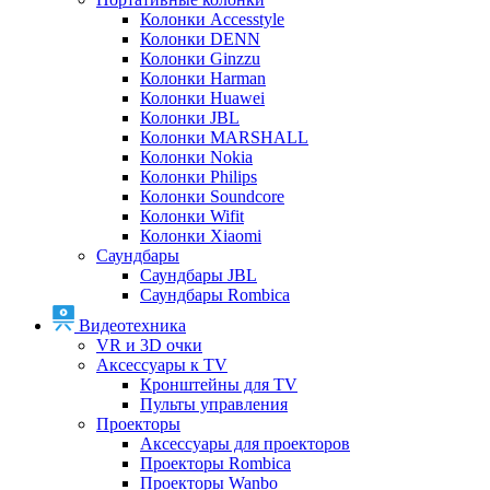
Колонки Accesstyle
Колонки DENN
Колонки Ginzzu
Колонки Harman
Колонки Huawei
Колонки JBL
Колонки MARSHALL
Колонки Nokia
Колонки Philips
Колонки Soundcore
Колонки Wifit
Колонки Xiaomi
Саундбары
Саундбары JBL
Саундбары Rombica
Видеотехника
VR и 3D очки
Аксессуары к TV
Кронштейны для TV
Пульты управления
Проекторы
Аксессуары для проекторов
Проекторы Rombica
Проекторы Wanbo