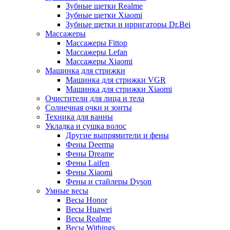
Зубные щетки Realme
Зубные щетки Xiaomi
Зубные щетки и ирригаторы Dr.Bei
Массажеры
Массажеры Fittop
Массажеры Lefan
Массажеры Xiaomi
Машинка для стрижки
Машинка для стрижки VGR
Машинка для стрижки Xiaomi
Очистители для лица и тела
Солнечная очки и зонты
Техника для ванны
Укладка и сушка волос
Другие выпрямители и фены
Фены Deerma
Фены Dreame
Фены Laifen
Фены Xiaomi
Фены и стайлеры Dyson
Умные весы
Весы Honor
Весы Huawei
Весы Realme
Весы Withings