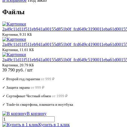
В избранное
Под заказ
Файлы
2a49c11d11f511eb941a00155d851b0f_fcd649c3190011eba61d00155
Картинки, 9.31 КБ
2a49c11d11f511eb941a00155d851b0f_fcd649c4190011eba61d00155
Картинки, 11.61 КБ
2a49c11d11f511eb941a00155d851b0f_fcd649c5190011eba61d00155
Картинки, 20.79 КБ
39 790 руб.
/ шт
✓ Второй год гарантии
от 999 ₽
✓ Защита экрана
от 999 ₽
✓ Сертификат Честный обмен
от 1999 ₽
✓ Trade‑in смартфона, планшета и ноутбука
В корзину
Купить в 1 клик