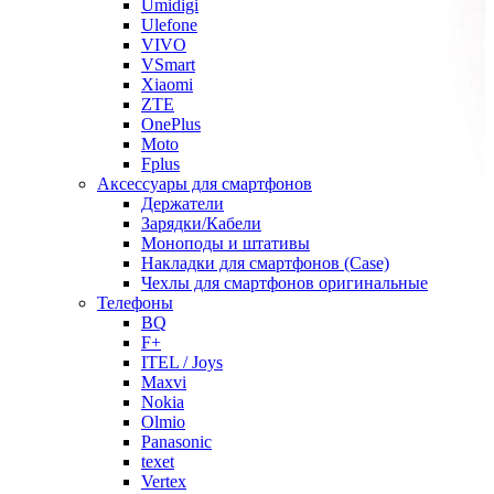
Umidigi
Ulefone
VIVO
VSmart
Xiaomi
ZTE
OnePlus
Moto
Fplus
Аксессуары для смартфонов
Держатели
Зарядки/Кабели
Моноподы и штативы
Накладки для смартфонов (Case)
Чехлы для смартфонов оригинальные
Телефоны
BQ
F+
ITEL / Joys
Maxvi
Nokia
Olmio
Panasonic
texet
Vertex