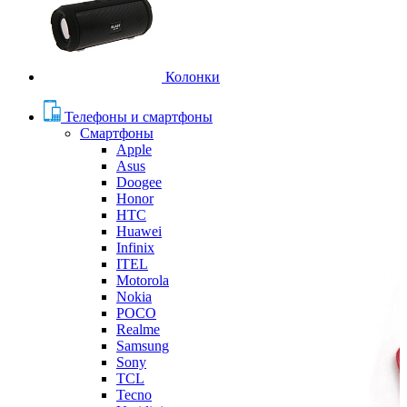
Колонки
Телефоны и смартфоны
Смартфоны
Apple
Asus
Doogee
Honor
HTC
Huawei
Infinix
ITEL
Motorola
Nokia
POCO
Realme
Samsung
Sony
TCL
Tecno