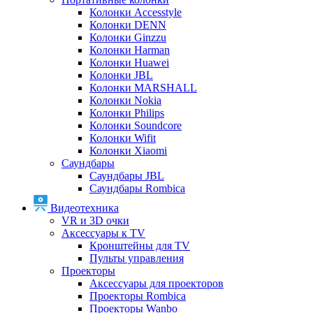
Колонки Accesstyle
Колонки DENN
Колонки Ginzzu
Колонки Harman
Колонки Huawei
Колонки JBL
Колонки MARSHALL
Колонки Nokia
Колонки Philips
Колонки Soundcore
Колонки Wifit
Колонки Xiaomi
Саундбары
Саундбары JBL
Саундбары Rombica
Видеотехника
VR и 3D очки
Аксессуары к TV
Кронштейны для TV
Пульты управления
Проекторы
Аксессуары для проекторов
Проекторы Rombica
Проекторы Wanbo