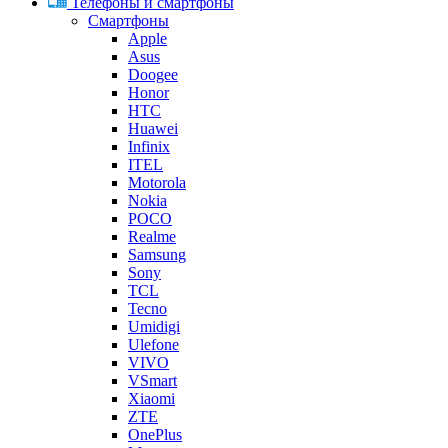
Телефоны и смартфоны
Смартфоны
Apple
Asus
Doogee
Honor
HTC
Huawei
Infinix
ITEL
Motorola
Nokia
POCO
Realme
Samsung
Sony
TCL
Tecno
Umidigi
Ulefone
VIVO
VSmart
Xiaomi
ZTE
OnePlus