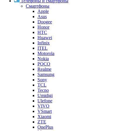
Телефоны и смартфоны
Смартфоны
Apple
Asus
Doogee
Honor
HTC
Huawei
Infinix
ITEL
Motorola
Nokia
POCO
Realme
Samsung
Sony
TCL
Tecno
Umidigi
Ulefone
VIVO
VSmart
Xiaomi
ZTE
OnePlus