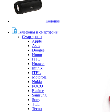
Колонки
Телефоны и смартфоны
Смартфоны
Apple
Asus
Doogee
Honor
HTC
Huawei
Infinix
ITEL
Motorola
Nokia
POCO
Realme
Samsung
Sony
TCL
Tecno