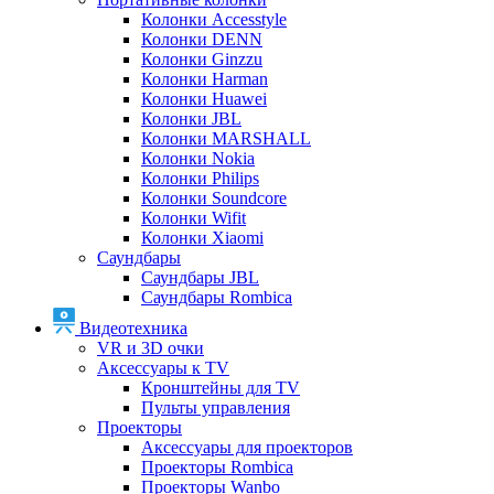
Колонки Accesstyle
Колонки DENN
Колонки Ginzzu
Колонки Harman
Колонки Huawei
Колонки JBL
Колонки MARSHALL
Колонки Nokia
Колонки Philips
Колонки Soundcore
Колонки Wifit
Колонки Xiaomi
Саундбары
Саундбары JBL
Саундбары Rombica
Видеотехника
VR и 3D очки
Аксессуары к TV
Кронштейны для TV
Пульты управления
Проекторы
Аксессуары для проекторов
Проекторы Rombica
Проекторы Wanbo