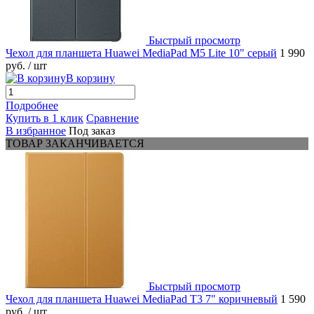
Быстрый просмотр
Чехол для планшета Huawei MediaPad M5 Lite 10" серый
1 990
руб.
/ шт
В корзину
Подробнее
Купить в 1 клик
Сравнение
В избранное
Под заказ
ТОВАР ЗАКАНЧИВАЕТСЯ
Быстрый просмотр
Чехол для планшета Huawei MediaPad T3 7" коричневый
1 590
руб.
/ шт