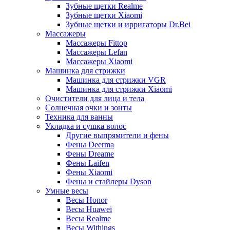
Зубные щетки Realme
Зубные щетки Xiaomi
Зубные щетки и ирригаторы Dr.Bei
Массажеры
Массажеры Fittop
Массажеры Lefan
Массажеры Xiaomi
Машинка для стрижки
Машинка для стрижки VGR
Машинка для стрижки Xiaomi
Очистители для лица и тела
Солнечная очки и зонты
Техника для ванны
Укладка и сушка волос
Другие выпрямители и фены
Фены Deerma
Фены Dreame
Фены Laifen
Фены Xiaomi
Фены и стайлеры Dyson
Умные весы
Весы Honor
Весы Huawei
Весы Realme
Весы Withings