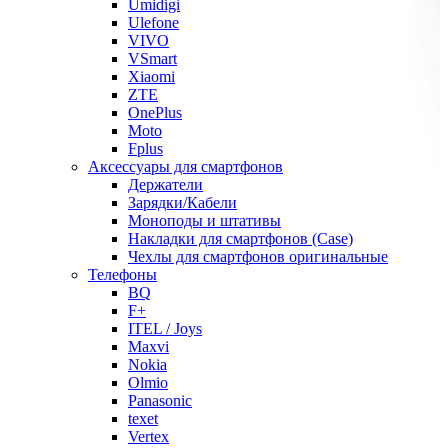
Umidigi
Ulefone
VIVO
VSmart
Xiaomi
ZTE
OnePlus
Moto
Fplus
Аксессуары для смартфонов
Держатели
Зарядки/Кабели
Моноподы и штативы
Накладки для смартфонов (Case)
Чехлы для смартфонов оригинальные
Телефоны
BQ
F+
ITEL / Joys
Maxvi
Nokia
Olmio
Panasonic
texet
Vertex