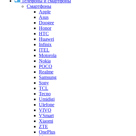
Телефоны и смартфоны
Смартфоны
Apple
Asus
Doogee
Honor
HTC
Huawei
Infinix
ITEL
Motorola
Nokia
POCO
Realme
Samsung
Sony
TCL
Tecno
Umidigi
Ulefone
VIVO
VSmart
Xiaomi
ZTE
OnePlus