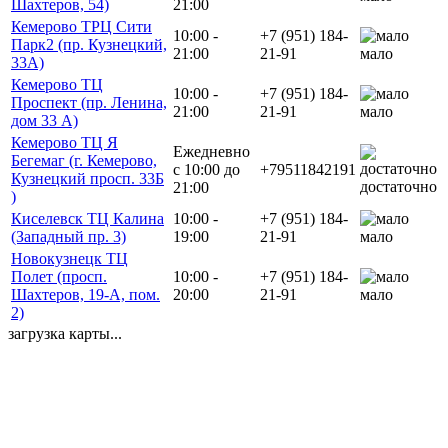
Шахтеров, 54)
21:00
Кемерово ТРЦ Сити
10:00 -
+7 (951) 184-
Парк2 (пр. Кузнецкий,
21:00
21-91
мало
33А)
Кемерово ТЦ
10:00 -
+7 (951) 184-
Проспект (пр. Ленина,
21:00
21-91
мало
дом 33 А)
Кемерово ТЦ Я
Ежедневно
Бегемаг (г. Кемерово,
с 10:00 до
+79511842191
Кузнецкий просп. 33Б
достаточно
21:00
)
Киселевск ТЦ Калина
10:00 -
+7 (951) 184-
(Западный пр. 3)
19:00
21-91
мало
Новокузнецк ТЦ
Полет (просп.
10:00 -
+7 (951) 184-
Шахтеров, 19-А, пом.
20:00
21-91
мало
2)
загрузка карты...