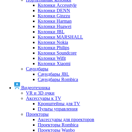
Колонки Accesstyle
Колонки DENN
Колонки Ginzzu
Колонки Harman
Колонки Huawei
Колонки JBL
Колонки MARSHALL
Колонки Nokia
Колонки Philips
Колонки Soundcore
Колонки Wifit
Колонки Xiaomi
Саундбары
Саундбары JBL
Саундбары Rombica
Видеотехника
VR и 3D очки
Аксессуары к TV
Кронштейны для TV
Пульты управления
Проекторы
Аксессуары для проекторов
Проекторы Rombica
Проекторы Wanbo