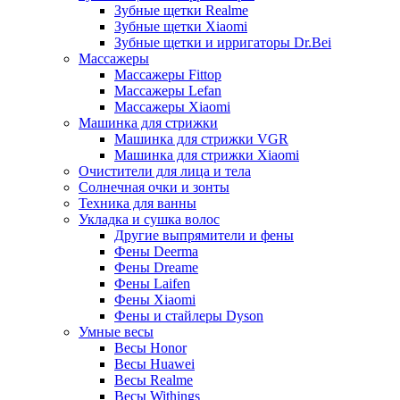
Зубные щетки Realme
Зубные щетки Xiaomi
Зубные щетки и ирригаторы Dr.Bei
Массажеры
Массажеры Fittop
Массажеры Lefan
Массажеры Xiaomi
Машинка для стрижки
Машинка для стрижки VGR
Машинка для стрижки Xiaomi
Очистители для лица и тела
Солнечная очки и зонты
Техника для ванны
Укладка и сушка волос
Другие выпрямители и фены
Фены Deerma
Фены Dreame
Фены Laifen
Фены Xiaomi
Фены и стайлеры Dyson
Умные весы
Весы Honor
Весы Huawei
Весы Realme
Весы Withings