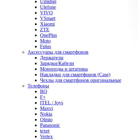
Umidigi
Ulefone
VIVO
VSmart
Xiaomi
ZTE
OnePlus
Moto
Fplus
Аксессуары для смартфонов
Держатели
Зарядки/Кабели
Моноподы и штативы
Накладки для смартфонов (Case)
Чехлы для смартфонов оригинальные
Телефоны
BQ
F+
ITEL / Joys
Maxvi
Nokia
Olmio
Panasonic
texet
Vertex