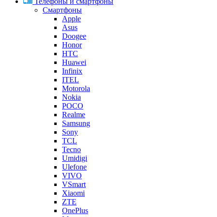
Телефоны и смартфоны
Смартфоны
Apple
Asus
Doogee
Honor
HTC
Huawei
Infinix
ITEL
Motorola
Nokia
POCO
Realme
Samsung
Sony
TCL
Tecno
Umidigi
Ulefone
VIVO
VSmart
Xiaomi
ZTE
OnePlus