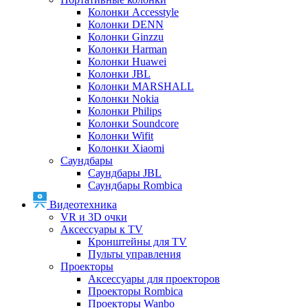
Колонки Accesstyle
Колонки DENN
Колонки Ginzzu
Колонки Harman
Колонки Huawei
Колонки JBL
Колонки MARSHALL
Колонки Nokia
Колонки Philips
Колонки Soundcore
Колонки Wifit
Колонки Xiaomi
Саундбары
Саундбары JBL
Саундбары Rombica
Видеотехника
VR и 3D очки
Аксессуары к TV
Кронштейны для TV
Пульты управления
Проекторы
Аксессуары для проекторов
Проекторы Rombica
Проекторы Wanbo