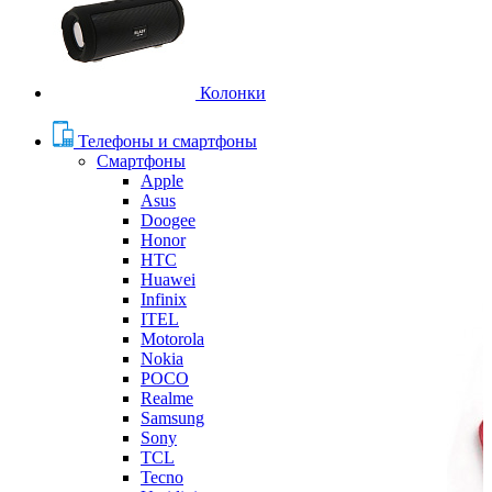
Колонки
Телефоны и смартфоны
Смартфоны
Apple
Asus
Doogee
Honor
HTC
Huawei
Infinix
ITEL
Motorola
Nokia
POCO
Realme
Samsung
Sony
TCL
Tecno