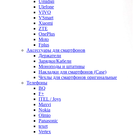
Umidigi
Ulefone
VIVO
VSmart
Xiaomi
ZTE
OnePlus
Moto
Fplus
Аксессуары для смартфонов
Держатели
Зарядки/Кабели
Моноподы и штативы
Накладки для смартфонов (Case)
Чехлы для смартфонов оригинальные
Телефоны
BQ
F+
ITEL / Joys
Maxvi
Nokia
Olmio
Panasonic
texet
Vertex