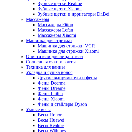
Зубные щетки Realme
Зубные щетки Xiaomi
Зубные щетки и ирригаторы Dr.Bei
Массажеры
Массажеры Fittop
Массажеры Lefan
Массажеры Xiaomi
Машинка для стрижки
Машинка для стрижки VGR
Машинка для стрижки Xiaomi
Очистители для лица и тела
Солнечная очки и зонты
Техника для ванны
Укладка и сушка волос
Другие выпрямители и фены
Фены Deerma
Фены Dreame
Фены Laifen
Фены Xiaomi
Фены и стайлеры Dyson
Умные весы
Весы Honor
Весы Huawei
Весы Realme
Весы Withings