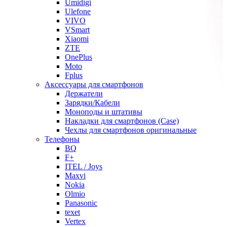
Umidigi
Ulefone
VIVO
VSmart
Xiaomi
ZTE
OnePlus
Moto
Fplus
Аксессуары для смартфонов
Держатели
Зарядки/Кабели
Моноподы и штативы
Накладки для смартфонов (Case)
Чехлы для смартфонов оригинальные
Телефоны
BQ
F+
ITEL / Joys
Maxvi
Nokia
Olmio
Panasonic
texet
Vertex