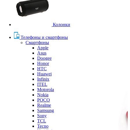
Колонки
Телефоны и смартфоны
Смартфоны
Apple
Asus
Doogee
Honor
HTC
Huawei
Infinix
ITEL
Motorola
Nokia
POCO
Realme
Samsung
Sony
TCL
Tecno