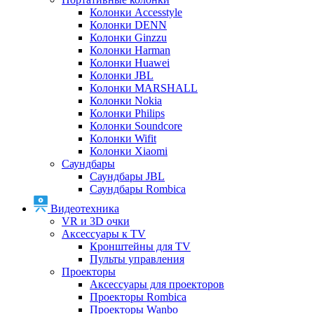
Колонки Accesstyle
Колонки DENN
Колонки Ginzzu
Колонки Harman
Колонки Huawei
Колонки JBL
Колонки MARSHALL
Колонки Nokia
Колонки Philips
Колонки Soundcore
Колонки Wifit
Колонки Xiaomi
Саундбары
Саундбары JBL
Саундбары Rombica
Видеотехника
VR и 3D очки
Аксессуары к TV
Кронштейны для TV
Пульты управления
Проекторы
Аксессуары для проекторов
Проекторы Rombica
Проекторы Wanbo