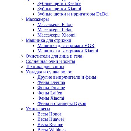
Зубные щетки Realme
Зубные щетки Xiaomi
Зубные щетки и ирригаторы Dr.Bei
Массажеры
Массажеры Fittop
Массажеры Lefan
Массажеры Xiaomi
Машинка для стрижки
Машинка для стрижки VGR
Машинка для стрижки Xiaomi
Очистители для лица и тела
Солнечная очки и зонты
Техника для ванны
Укладка и сушка волос
Другие выпрямители и фены
Фены Deerma
Фены Dreame
Фены Laifen
Фены Xiaomi
Фены и стайлеры Dyson
Умные весы
Весы Honor
Весы Huawei
Весы Realme
Весы Withings