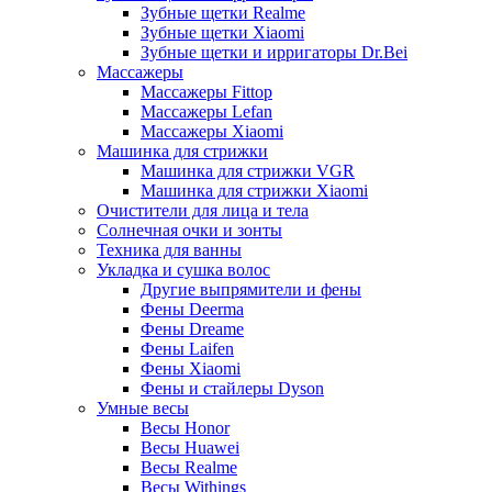
Зубные щетки Realme
Зубные щетки Xiaomi
Зубные щетки и ирригаторы Dr.Bei
Массажеры
Массажеры Fittop
Массажеры Lefan
Массажеры Xiaomi
Машинка для стрижки
Машинка для стрижки VGR
Машинка для стрижки Xiaomi
Очистители для лица и тела
Солнечная очки и зонты
Техника для ванны
Укладка и сушка волос
Другие выпрямители и фены
Фены Deerma
Фены Dreame
Фены Laifen
Фены Xiaomi
Фены и стайлеры Dyson
Умные весы
Весы Honor
Весы Huawei
Весы Realme
Весы Withings