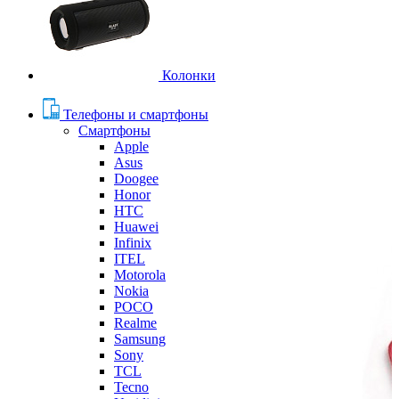
Колонки
Телефоны и смартфоны
Смартфоны
Apple
Asus
Doogee
Honor
HTC
Huawei
Infinix
ITEL
Motorola
Nokia
POCO
Realme
Samsung
Sony
TCL
Tecno