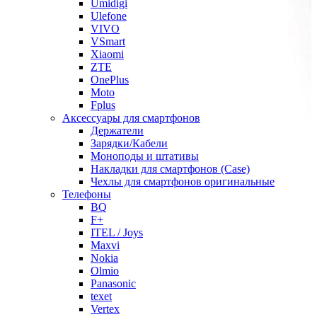
Umidigi
Ulefone
VIVO
VSmart
Xiaomi
ZTE
OnePlus
Moto
Fplus
Аксессуары для смартфонов
Держатели
Зарядки/Кабели
Моноподы и штативы
Накладки для смартфонов (Case)
Чехлы для смартфонов оригинальные
Телефоны
BQ
F+
ITEL / Joys
Maxvi
Nokia
Olmio
Panasonic
texet
Vertex