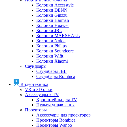
Колонки Accesstyle
Колонки DENN
Колонки Ginzzu
Колонки Harman
Колонки Huawei
Колонки JBL
Колонки MARSHALL
Колонки Nokia
Колонки Philips
Колонки Soundcore
Колонки Wifit
Колонки Xiaomi
Саундбары
Саундбары JBL
Саундбары Rombica
Видеотехника
VR и 3D очки
Аксессуары к TV
Кронштейны для TV
Пульты управления
Проекторы
Аксессуары для проекторов
Проекторы Rombica
Проекторы Wanbo