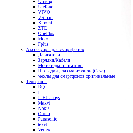
Umidigi
Ulefone
VIVO
VSmart
Xiaomi
ZTE
OnePlus
Moto
Fplus
Аксессуары для смартфонов
Держатели
Зарядки/Кабели
Моноподы и штативы
Накладки для смартфонов (Case)
Чехлы для смартфонов оригинальные
Телефоны
BQ
F+
ITEL / Joys
Maxvi
Nokia
Olmio
Panasonic
texet
Vertex