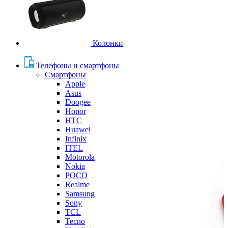
Колонки
Телефоны и смартфоны
Смартфоны
Apple
Asus
Doogee
Honor
HTC
Huawei
Infinix
ITEL
Motorola
Nokia
POCO
Realme
Samsung
Sony
TCL
Tecno