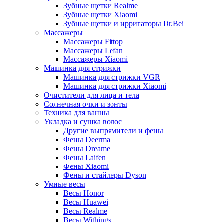
Зубные щетки Realme
Зубные щетки Xiaomi
Зубные щетки и ирригаторы Dr.Bei
Массажеры
Массажеры Fittop
Массажеры Lefan
Массажеры Xiaomi
Машинка для стрижки
Машинка для стрижки VGR
Машинка для стрижки Xiaomi
Очистители для лица и тела
Солнечная очки и зонты
Техника для ванны
Укладка и сушка волос
Другие выпрямители и фены
Фены Deerma
Фены Dreame
Фены Laifen
Фены Xiaomi
Фены и стайлеры Dyson
Умные весы
Весы Honor
Весы Huawei
Весы Realme
Весы Withings