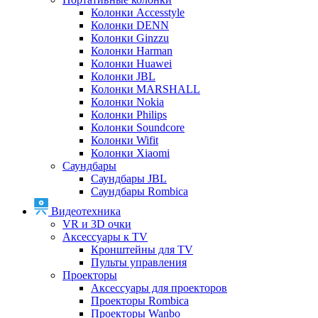
Колонки Accesstyle
Колонки DENN
Колонки Ginzzu
Колонки Harman
Колонки Huawei
Колонки JBL
Колонки MARSHALL
Колонки Nokia
Колонки Philips
Колонки Soundcore
Колонки Wifit
Колонки Xiaomi
Саундбары
Саундбары JBL
Саундбары Rombica
Видеотехника
VR и 3D очки
Аксессуары к TV
Кронштейны для TV
Пульты управления
Проекторы
Аксессуары для проекторов
Проекторы Rombica
Проекторы Wanbo