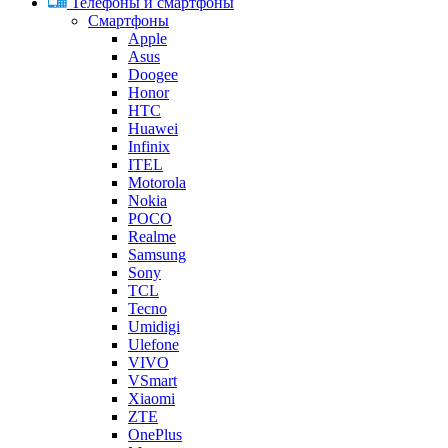
Телефоны и смартфоны
Смартфоны
Apple
Asus
Doogee
Honor
HTC
Huawei
Infinix
ITEL
Motorola
Nokia
POCO
Realme
Samsung
Sony
TCL
Tecno
Umidigi
Ulefone
VIVO
VSmart
Xiaomi
ZTE
OnePlus