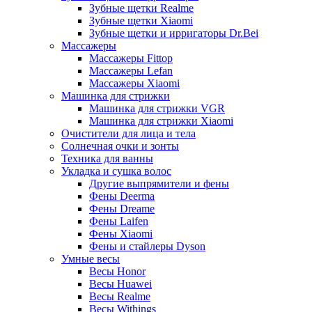
Зубные щетки Realme
Зубные щетки Xiaomi
Зубные щетки и ирригаторы Dr.Bei
Массажеры
Массажеры Fittop
Массажеры Lefan
Массажеры Xiaomi
Машинка для стрижки
Машинка для стрижки VGR
Машинка для стрижки Xiaomi
Очистители для лица и тела
Солнечная очки и зонты
Техника для ванны
Укладка и сушка волос
Другие выпрямители и фены
Фены Deerma
Фены Dreame
Фены Laifen
Фены Xiaomi
Фены и стайлеры Dyson
Умные весы
Весы Honor
Весы Huawei
Весы Realme
Весы Withings