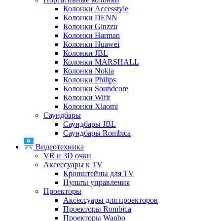
Колонки Accesstyle
Колонки DENN
Колонки Ginzzu
Колонки Harman
Колонки Huawei
Колонки JBL
Колонки MARSHALL
Колонки Nokia
Колонки Philips
Колонки Soundcore
Колонки Wifit
Колонки Xiaomi
Саундбары
Саундбары JBL
Саундбары Rombica
Видеотехника
VR и 3D очки
Аксессуары к TV
Кронштейны для TV
Пульты управления
Проекторы
Аксессуары для проекторов
Проекторы Rombica
Проекторы Wanbo