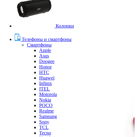
Колонки
Телефоны и смартфоны
Смартфоны
Apple
Asus
Doogee
Honor
HTC
Huawei
Infinix
ITEL
Motorola
Nokia
POCO
Realme
Samsung
Sony
TCL
Tecno