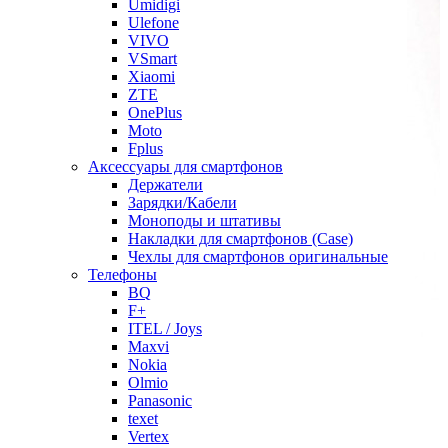
Umidigi
Ulefone
VIVO
VSmart
Xiaomi
ZTE
OnePlus
Moto
Fplus
Аксессуары для смартфонов
Держатели
Зарядки/Кабели
Моноподы и штативы
Накладки для смартфонов (Case)
Чехлы для смартфонов оригинальные
Телефоны
BQ
F+
ITEL / Joys
Maxvi
Nokia
Olmio
Panasonic
texet
Vertex