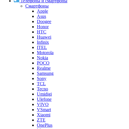
Телефоны и смартфоны
Смартфоны
Apple
Asus
Doogee
Honor
HTC
Huawei
Infinix
ITEL
Motorola
Nokia
POCO
Realme
Samsung
Sony
TCL
Tecno
Umidigi
Ulefone
VIVO
VSmart
Xiaomi
ZTE
OnePlus