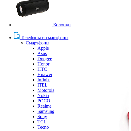
Колонки
Телефоны и смартфоны
Смартфоны
Apple
Asus
Doogee
Honor
HTC
Huawei
Infinix
ITEL
Motorola
Nokia
POCO
Realme
Samsung
Sony
TCL
Tecno