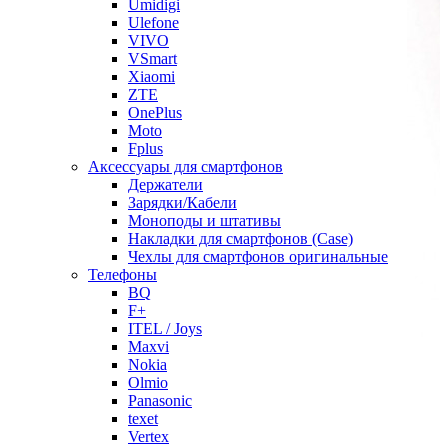
Umidigi
Ulefone
VIVO
VSmart
Xiaomi
ZTE
OnePlus
Moto
Fplus
Аксессуары для смартфонов
Держатели
Зарядки/Кабели
Моноподы и штативы
Накладки для смартфонов (Case)
Чехлы для смартфонов оригинальные
Телефоны
BQ
F+
ITEL / Joys
Maxvi
Nokia
Olmio
Panasonic
texet
Vertex