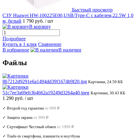
Быстрый просмотр
СЗУ Huawei HW-100225E00,USB/Type-C с кабелем,22.5W 1,0
м, белый
1 790 руб.
/ шт
В корзину
Подробнее
Купить в 1 клик
Сравнение
В избранное
В наличии
Файлы
8b7212d9291e6a1494dd39f1674b9f20.jpg
Картинки, 24.59 КБ
51c7ee3a69eb3b4662a19249d3264a40.jpeg
Картинки, 30.43 КБ
1 290 руб.
/ шт
✓ Второй год гарантии
от 999 ₽
✓ Защита экрана
от 999 ₽
✓ Сертификат Честный обмен
от 1999 ₽
✓ Trade‑in смартфона, планшета и ноутбука