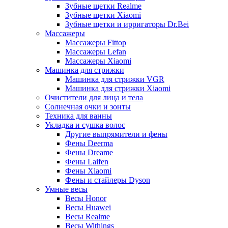
Зубные щетки Realme
Зубные щетки Xiaomi
Зубные щетки и ирригаторы Dr.Bei
Массажеры
Массажеры Fittop
Массажеры Lefan
Массажеры Xiaomi
Машинка для стрижки
Машинка для стрижки VGR
Машинка для стрижки Xiaomi
Очистители для лица и тела
Солнечная очки и зонты
Техника для ванны
Укладка и сушка волос
Другие выпрямители и фены
Фены Deerma
Фены Dreame
Фены Laifen
Фены Xiaomi
Фены и стайлеры Dyson
Умные весы
Весы Honor
Весы Huawei
Весы Realme
Весы Withings