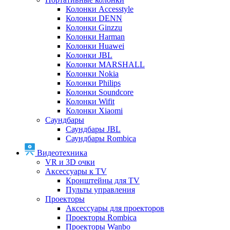
Колонки Accesstyle
Колонки DENN
Колонки Ginzzu
Колонки Harman
Колонки Huawei
Колонки JBL
Колонки MARSHALL
Колонки Nokia
Колонки Philips
Колонки Soundcore
Колонки Wifit
Колонки Xiaomi
Саундбары
Саундбары JBL
Саундбары Rombica
Видеотехника
VR и 3D очки
Аксессуары к TV
Кронштейны для TV
Пульты управления
Проекторы
Аксессуары для проекторов
Проекторы Rombica
Проекторы Wanbo