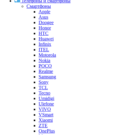
Телефоны и смартфоны
Смартфоны
Apple
Asus
Doogee
Honor
HTC
Huawei
Infinix
ITEL
Motorola
Nokia
POCO
Realme
Samsung
Sony
TCL
Tecno
Umidigi
Ulefone
VIVO
VSmart
Xiaomi
ZTE
OnePlus