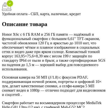
Удобная оплата - СБП, карта, наличные, кредит
Описание товара
Honor X6c с 6 ГБ RAM и 256 ГБ памяти — надёжный и
функциональный смартфон с большим 6,61″ TFT‑экраном,
частотой обновления 120 Гц и яркостью до 1010 нит, что
обеспечивает чёткое и плавное изображение в социальных
сетях и видео даже при ярком солнце. Компактный тонкий
корпус 163,95×75,6×8,39 мм с весом 199 г защищён по
стандарту IP64 от пыли и брызг, а также сертифицирован SGS
на падения до 1,5 м — хороший выбор для повседневного
использования.
Основная камера на 50 МП (ƒ/1.8) с фокусом PDAF,
поддерживающая ночной режим, портреты и цифровой 10×
зум, делает качественные снимки, а селфи-камера 5 МП
снимает видео в 1080p — отлично подходит для видеозвонков
и соцсетей .
Смартфон работает на восьмиядерном процессоре MediaTek
Helio G81 Ultra (12 нм), с графикой Mali‑G52 MC2,