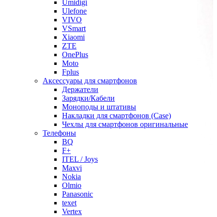
Umidigi
Ulefone
VIVO
VSmart
Xiaomi
ZTE
OnePlus
Moto
Fplus
Аксессуары для смартфонов
Держатели
Зарядки/Кабели
Моноподы и штативы
Накладки для смартфонов (Case)
Чехлы для смартфонов оригинальные
Телефоны
BQ
F+
ITEL / Joys
Maxvi
Nokia
Olmio
Panasonic
texet
Vertex