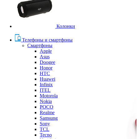
Колонки
Телефоны и смартфоны
Смартфоны
Apple
Asus
Doogee
Honor
HTC
Huawei
Infinix
ITEL
Motorola
Nokia
POCO
Realme
Samsung
Sony
TCL
Tecno