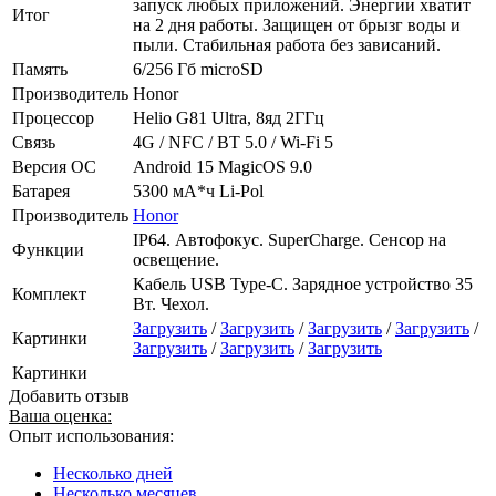
запуск любых приложений. Энергии хватит
Итог
на 2 дня работы. Защищен от брызг воды и
пыли. Стабильная работа без зависаний.
Память
6/256 Гб microSD
Производитель
Honor
Процессор
Helio G81 Ultra, 8яд 2ГГц
Связь
4G / NFC / BT 5.0 / Wi-Fi 5
Версия ОС
Android 15 MagicOS 9.0
Батарея
5300 мА*ч Li-Pol
Производитель
Honor
IP64. Автофокус. SuperCharge. Сенсор на
Функции
освещение.
Кабель USB Type-C. Зарядное устройство 35
Комплект
Вт. Чехол.
Загрузить
/
Загрузить
/
Загрузить
/
Загрузить
/
Картинки
Загрузить
/
Загрузить
/
Загрузить
Картинки
Добавить отзыв
Ваша оценка:
Опыт использования:
Несколько дней
Несколько месяцев