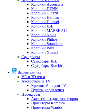
Колонки Accesstyle
Колонки DENN
Колонки Ginzzu
Колонки Harman
Колонки Huawei
Колонки JBL
Колонки MARSHALL
Колонки Nokia
Колонки Philips
Колонки Soundcore
Колонки Wifit
Колонки Xiaomi
Саундбары
Саундбары JBL
Саундбары Rombica
Видеотехника
VR и 3D очки
Аксессуары к TV
Кронштейны для TV
Пульты управления
Проекторы
Аксессуары для проекторов
Проекторы Rombica
Проекторы Wanbo