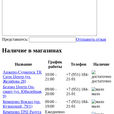
Представьтесь:
Отправить отзыв
Наличие в магазинах
График
Название
Телефон
Наличие
работы
Анжеро-Судженск ТК
10:00 -
+7 (951) 184-
Сити Центр (ул.
21:00
21-91
достаточно
Желябова 28)
Белово Центр Он-
09:00 -
+7 (951) 184-
смарт (ул. Юбилейная,
20:00
21-91
мало
9)
Кемерово Вокзал (пр.
09:00 -
+7 (951) 184-
Кузнецкий, 79/1)
19:00
21-91
мало
Кемерово ТРЦ Радуга
Ежедневно