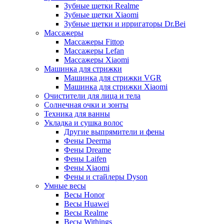
Зубные щетки Realme
Зубные щетки Xiaomi
Зубные щетки и ирригаторы Dr.Bei
Массажеры
Массажеры Fittop
Массажеры Lefan
Массажеры Xiaomi
Машинка для стрижки
Машинка для стрижки VGR
Машинка для стрижки Xiaomi
Очистители для лица и тела
Солнечная очки и зонты
Техника для ванны
Укладка и сушка волос
Другие выпрямители и фены
Фены Deerma
Фены Dreame
Фены Laifen
Фены Xiaomi
Фены и стайлеры Dyson
Умные весы
Весы Honor
Весы Huawei
Весы Realme
Весы Withings