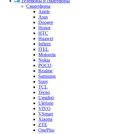
Телефоны и смартфоны
Смартфоны
Apple
Asus
Doogee
Honor
HTC
Huawei
Infinix
ITEL
Motorola
Nokia
POCO
Realme
Samsung
Sony
TCL
Tecno
Umidigi
Ulefone
VIVO
VSmart
Xiaomi
ZTE
OnePlus