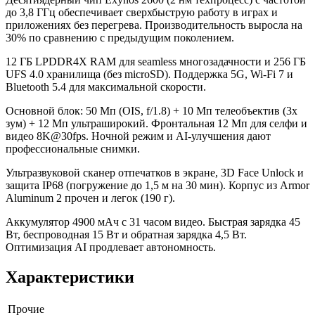
до 3,8 ГГц обеспечивает сверхбыструю работу в играх и
приложениях без перегрева. Производительность выросла на
30% по сравнению с предыдущим поколением.
12 ГБ LPDDR4X RAM для seamless многозадачности и 256 ГБ
UFS 4.0 хранилища (без microSD). Поддержка 5G, Wi-Fi 7 и
Bluetooth 5.4 для максимальной скорости.
Основной блок: 50 Мп (OIS, f/1.8) + 10 Мп телеобъектив (3x
зум) + 12 Мп ультраширокий. Фронтальная 12 Мп для селфи и
видео 8K@30fps. Ночной режим и AI-улучшения дают
профессиональные снимки.​
Ультразвуковой сканер отпечатков в экране, 3D Face Unlock и
защита IP68 (погружение до 1,5 м на 30 мин). Корпус из Armor
Aluminum 2 прочен и легок (190 г).
Аккумулятор 4900 мАч с 31 часом видео. Быстрая зарядка 45
Вт, беспроводная 15 Вт и обратная зарядка 4,5 Вт.
Оптимизация AI продлевает автономность.
Характеристики
Прочие