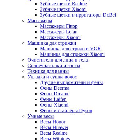
Зубные щетки Realme
Зубные щетки Xiaomi
Зубные щетки и ирригаторы Dr.Bei
Массажеры
Массажеры Fittop
Массажеры Lefan
Массажеры Xiaomi
Машинка для стрижки
Машинка для стрижки VGR
Машинка для стрижки Xiaomi
Очистители для лица и тела
Солнечная очки и зонты
Техника для ванны
Укладка и сушка волос
Другие выпрямители и фены
Фены Deerma
Фены Dreame
Фены Laifen
Фены Xiaomi
Фены и стайлеры Dyson
Умные весы
Весы Honor
Весы Huawei
Весы Realme
Весы Withings