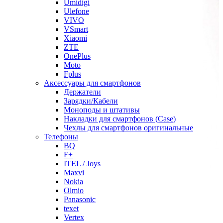
Umidigi
Ulefone
VIVO
VSmart
Xiaomi
ZTE
OnePlus
Moto
Fplus
Аксессуары для смартфонов
Держатели
Зарядки/Кабели
Моноподы и штативы
Накладки для смартфонов (Case)
Чехлы для смартфонов оригинальные
Телефоны
BQ
F+
ITEL / Joys
Maxvi
Nokia
Olmio
Panasonic
texet
Vertex