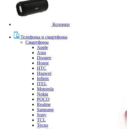
Колонки
Телефоны и смартфоны
Смартфоны
Apple
Asus
Doogee
Honor
HTC
Huawei
Infinix
ITEL
Motorola
Nokia
POCO
Realme
Samsung
Sony
TCL
Tecno