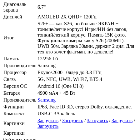
Диагональ
6.7"
экрана
Дисплей
AMOLED 2X QHD+ 120Гц
S26+ — как S26, но больше ЭКРАН +
тоньше/легче корпус! Игры/ИИ без лагов,
тонкий/легкий корпус. Память 15К фото.
Итог
Функционал камеры как у S26 (200МП).
UWB 50м. Зарядка 30мин, держит 2 дня. Для
тех кто хочет флагман, но дешевле!
Память
12/256 Гб
Производитель
Samsung
Процессор
Exynos2600 10ядер до 3.8 ГГц
Связь
5G, NFC, UWB, Wi-Fi7, BT5.4
Версия ОС
Android 16 (One UI 8)
Батарея
4900 мАч + 45 Вт
Производитель
Samsung
Функции
IP68, Face ID 3D, стерео Dolby, охлаждение.
Комплект
USB-C 3A кабель.
Загрузить
/
Загрузить
/
Загрузить
/
Загрузить
/
Картинки
Загрузить
Картинки
Добавить отзыв