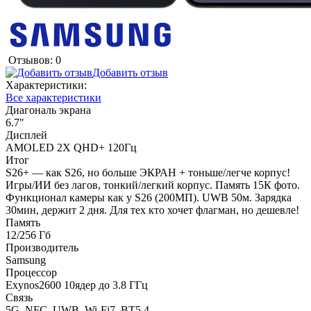
Отзывов: 0
Добавить отзыв
Характеристики:
Все характеристики
Диагональ экрана
6.7"
Дисплей
AMOLED 2X QHD+ 120Гц
Итог
S26+ — как S26, но больше ЭКРАН + тоньше/легче корпус!
Игры/ИИ без лагов, тонкий/легкий корпус. Память 15К фото.
Функционал камеры как у S26 (200МП). UWB 50м. Зарядка
30мин, держит 2 дня. Для тех кто хочет флагман, но дешевле!
Память
12/256 Гб
Производитель
Samsung
Процессор
Exynos2600 10ядер до 3.8 ГГц
Связь
5G, NFC, UWB, Wi-Fi7, BT5.4