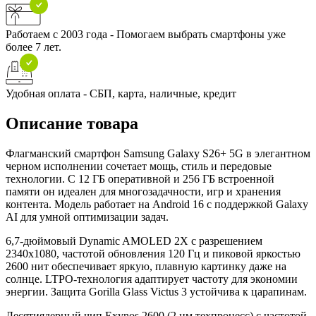
Работаем с 2003 года - Помогаем выбрать смартфоны уже
более 7 лет.
Удобная оплата - СБП, карта, наличные, кредит
Описание товара
Флагманский смартфон Samsung Galaxy S26+ 5G в элегантном
черном исполнении сочетает мощь, стиль и передовые
технологии. С 12 ГБ оперативной и 256 ГБ встроенной
памяти он идеален для многозадачности, игр и хранения
контента. Модель работает на Android 16 с поддержкой Galaxy
AI для умной оптимизации задач.
6,7-дюймовый Dynamic AMOLED 2X с разрешением
2340x1080, частотой обновления 120 Гц и пиковой яркостью
2600 нит обеспечивает яркую, плавную картинку даже на
солнце. LTPO-технология адаптирует частоту для экономии
энергии. Защита Gorilla Glass Victus 3 устойчива к царапинам.
Десятиядерный чип Exynos 2600 (2 нм техпроцесс) с частотой