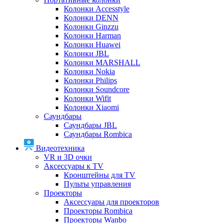
Колонки Accesstyle
Колонки DENN
Колонки Ginzzu
Колонки Harman
Колонки Huawei
Колонки JBL
Колонки MARSHALL
Колонки Nokia
Колонки Philips
Колонки Soundcore
Колонки Wifit
Колонки Xiaomi
Саундбары
Саундбары JBL
Саундбары Rombica
Видеотехника
VR и 3D очки
Аксессуары к TV
Кронштейны для TV
Пульты управления
Проекторы
Аксессуары для проекторов
Проекторы Rombica
Проекторы Wanbo