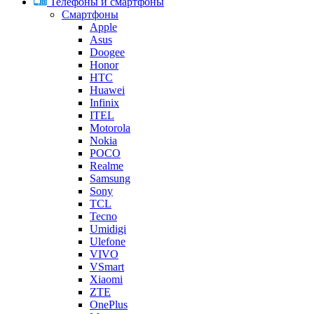
Телефоны и смартфоны
Смартфоны
Apple
Asus
Doogee
Honor
HTC
Huawei
Infinix
ITEL
Motorola
Nokia
POCO
Realme
Samsung
Sony
TCL
Tecno
Umidigi
Ulefone
VIVO
VSmart
Xiaomi
ZTE
OnePlus