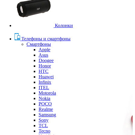
Колонки
Телефоны и смартфоны
Смартфоны
Apple
Asus
Doogee
Honor
HTC
Huawei
Infinix
ITEL
Motorola
Nokia
POCO
Realme
Samsung
Sony
TCL
Tecno