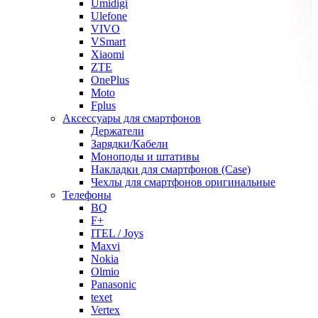
Umidigi
Ulefone
VIVO
VSmart
Xiaomi
ZTE
OnePlus
Moto
Fplus
Аксессуары для смартфонов
Держатели
Зарядки/Кабели
Моноподы и штативы
Накладки для смартфонов (Case)
Чехлы для смартфонов оригинальные
Телефоны
BQ
F+
ITEL / Joys
Maxvi
Nokia
Olmio
Panasonic
texet
Vertex