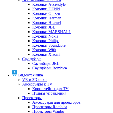
Колонки Accesstyle
Колонки DENN
Колонки Ginzzu
Колонки Harman
Колонки Huawei
Колонки JBL
Колонки MARSHALL
Колонки Nokia
Колонки Philips
Колонки Soundcore
Колонки Wifit
Колонки Xiaomi
Саундбары
Саундбары JBL
Саундбары Rombica
Видеотехника
VR и 3D очки
Аксессуары к TV
Кронштейны для TV
Пульты управления
Проекторы
Аксессуары для проекторов
Проекторы Rombica
Проекторы Wanbo