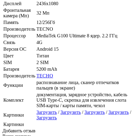
Дисплей
2436x1080
Фронтальная
32 Мп
камера (Мп)
Память
12/256Гб
Производитель
TECNO
Процессор
MediaTek G100 Ultimate 8 ядер. 2.2 ГГц
Связь
4G
Версия ОС
Android 15
Цвет
Титан
SIM
2 SIM
Батарея
5200 mAh
Производитель
TECHO
распознавание лица, сканер отпечатков
Функции
пальцев (в экране)
документация, зарядное устройство, кабель
Комплект
USB Type-C, скрепка для извлечения слота
SIM-карты / карты памяти, чехол
Загрузить
/
Загрузить
/
Загрузить
/
Загрузить
/
Картинки
Загрузить
Картинки
Добавить отзыв