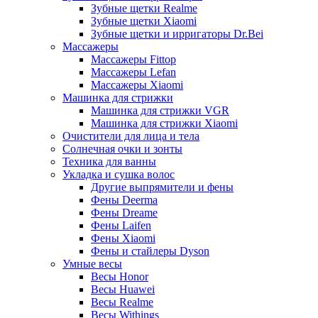
Зубные щетки Realme
Зубные щетки Xiaomi
Зубные щетки и ирригаторы Dr.Bei
Массажеры
Массажеры Fittop
Массажеры Lefan
Массажеры Xiaomi
Машинка для стрижки
Машинка для стрижки VGR
Машинка для стрижки Xiaomi
Очистители для лица и тела
Солнечная очки и зонты
Техника для ванны
Укладка и сушка волос
Другие выпрямители и фены
Фены Deerma
Фены Dreame
Фены Laifen
Фены Xiaomi
Фены и стайлеры Dyson
Умные весы
Весы Honor
Весы Huawei
Весы Realme
Весы Withings