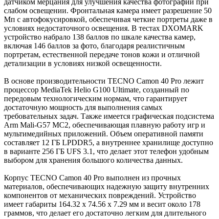
датчиком мерцания для улучшения качества фотографий при
слабом освещении. Фронтальная камера имеет разрешение 50
Мп с автофокусировкой, обеспечивая четкие портреты даже в
условиях недостаточного освещения. В тестах DXOMARK
устройство набрало 138 баллов по шкале качества камер,
включая 146 баллов за фото, благодаря реалистичным
портретам, естественной передаче тонов кожи и отличной
детализации в условиях низкой освещенности.
В основе производительности TECNO Camon 40 Pro лежит
процессор MediaTek Helio G100 Ultimate, созданный по
передовым технологическим нормам, что гарантирует
достаточную мощность для выполнения самых
требовательных задач. Также имеется графическая подсистема
Arm Mali-G57 MC2, обеспечивающая плавную работу игр и
мультимедийных приложений. Объем оперативной памяти
составляет 12 ГБ LPDDR5, а внутреннее хранилище доступно
в варианте 256 ГБ UFS 3.1, что делает этот телефон удобным
выбором для хранения большого количества данных.
Корпус TECNO Camon 40 Pro выполнен из прочных
материалов, обеспечивающих надежную защиту внутренних
компонентов от механических повреждений. Устройство
имеет габариты 164.32 x 74.56 x 7.29 мм и весит около 178
граммов, что делает его достаточно легким для длительного