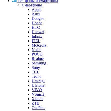
Телефоны и смартфоны
Смартфоны
Apple
Asus
Doogee
Honor
HTC
Huawei
Infinix
ITEL
Motorola
Nokia
POCO
Realme
Samsung
Sony
TCL
Tecno
Umidigi
Ulefone
VIVO
VSmart
Xiaomi
ZTE
OnePlus