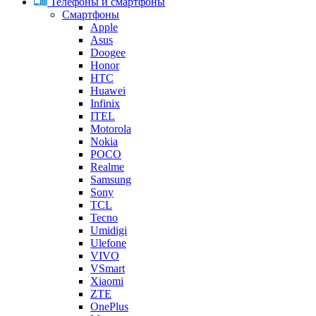
Телефоны и смартфоны
Смартфоны
Apple
Asus
Doogee
Honor
HTC
Huawei
Infinix
ITEL
Motorola
Nokia
POCO
Realme
Samsung
Sony
TCL
Tecno
Umidigi
Ulefone
VIVO
VSmart
Xiaomi
ZTE
OnePlus