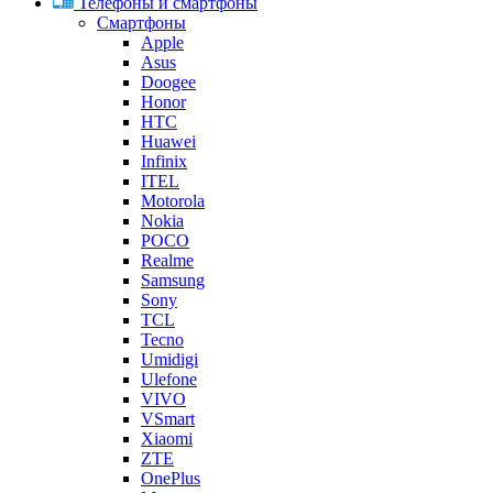
Телефоны и смартфоны
Смартфоны
Apple
Asus
Doogee
Honor
HTC
Huawei
Infinix
ITEL
Motorola
Nokia
POCO
Realme
Samsung
Sony
TCL
Tecno
Umidigi
Ulefone
VIVO
VSmart
Xiaomi
ZTE
OnePlus