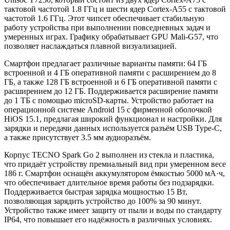
тактовой частотой 1.8 ГГц и шести ядер Cortex-A55 с тактовой
частотой 1.6 ГГц. Этот чипсет обеспечивает стабильную
работу устройства при выполнении повседневных задач и
умеренных играх. Графику обрабатывает GPU Mali-G57, что
позволяет наслаждаться плавной визуализацией.
Смартфон предлагает различные варианты памяти: 64 ГБ
встроенной и 4 ГБ оперативной памяти с расширением до 8
ГБ, а также 128 ГБ встроенной и 6 ГБ оперативной памяти с
расширением до 12 ГБ. Поддерживается расширение памяти
до 1 ТБ с помощью microSD-карты. Устройство работает на
операционной системе Android 15 с фирменной оболочкой
HiOS 15.1, предлагая широкий функционал и настройки. Для
зарядки и передачи данных используется разъём USB Type-C,
а также присутствует 3.5 мм аудиоразъём.
Корпус TECNO Spark Go 2 выполнен из стекла и пластика,
что придаёт устройству премиальный вид при умеренном весе
186 г. Смартфон оснащён аккумулятором ёмкостью 5000 мА·ч,
что обеспечивает длительное время работы без подзарядки.
Поддерживается быстрая зарядка мощностью 15 Вт,
позволяющая зарядить устройство до 100% за 90 минут.
Устройство также имеет защиту от пыли и воды по стандарту
IP64, что повышает его надёжность в различных условиях.