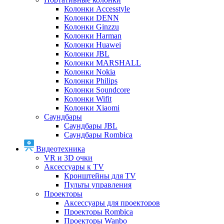
Колонки Accesstyle
Колонки DENN
Колонки Ginzzu
Колонки Harman
Колонки Huawei
Колонки JBL
Колонки MARSHALL
Колонки Nokia
Колонки Philips
Колонки Soundcore
Колонки Wifit
Колонки Xiaomi
Саундбары
Саундбары JBL
Саундбары Rombica
Видеотехника
VR и 3D очки
Аксессуары к TV
Кронштейны для TV
Пульты управления
Проекторы
Аксессуары для проекторов
Проекторы Rombica
Проекторы Wanbo