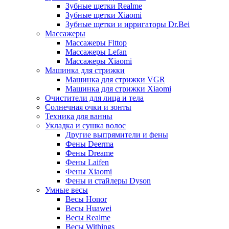
Зубные щетки Realme
Зубные щетки Xiaomi
Зубные щетки и ирригаторы Dr.Bei
Массажеры
Массажеры Fittop
Массажеры Lefan
Массажеры Xiaomi
Машинка для стрижки
Машинка для стрижки VGR
Машинка для стрижки Xiaomi
Очистители для лица и тела
Солнечная очки и зонты
Техника для ванны
Укладка и сушка волос
Другие выпрямители и фены
Фены Deerma
Фены Dreame
Фены Laifen
Фены Xiaomi
Фены и стайлеры Dyson
Умные весы
Весы Honor
Весы Huawei
Весы Realme
Весы Withings