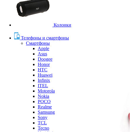
Колонки
Телефоны и смартфоны
Смартфоны
Apple
Asus
Doogee
Honor
HTC
Huawei
Infinix
ITEL
Motorola
Nokia
POCO
Realme
Samsung
Sony
TCL
Tecno