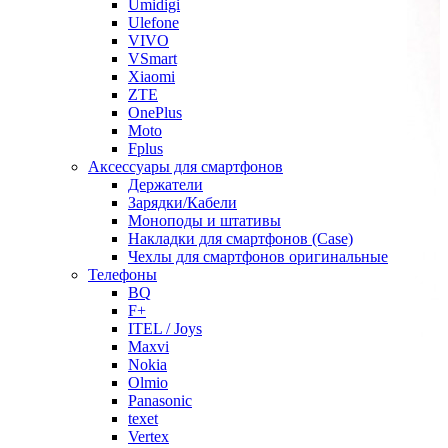
Umidigi
Ulefone
VIVO
VSmart
Xiaomi
ZTE
OnePlus
Moto
Fplus
Аксессуары для смартфонов
Держатели
Зарядки/Кабели
Моноподы и штативы
Накладки для смартфонов (Case)
Чехлы для смартфонов оригинальные
Телефоны
BQ
F+
ITEL / Joys
Maxvi
Nokia
Olmio
Panasonic
texet
Vertex