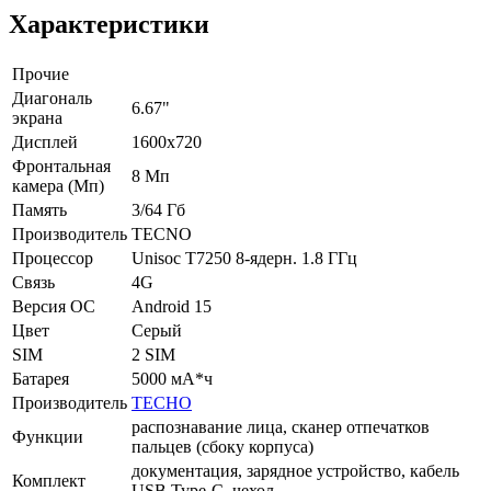
Характеристики
Прочие
Диагональ
6.67"
экрана
Дисплей
1600x720
Фронтальная
8 Мп
камера (Мп)
Память
3/64 Гб
Производитель
TECNO
Процессор
Unisoc T7250 8-ядерн. 1.8 ГГц
Связь
4G
Версия ОС
Android 15
Цвет
Серый
SIM
2 SIM
Батарея
5000 мА*ч
Производитель
TECHO
распознавание лица, сканер отпечатков
Функции
пальцев (сбоку корпуса)
документация, зарядное устройство, кабель
Комплект
USB Type-C, чехол