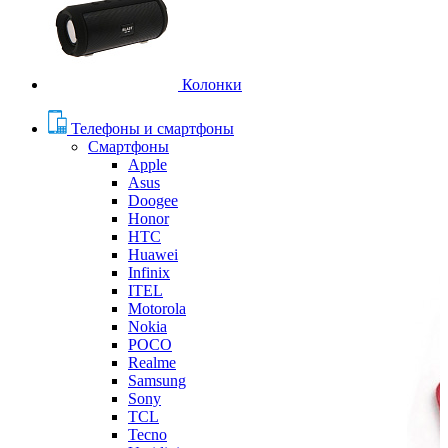
Колонки
Телефоны и смартфоны
Смартфоны
Apple
Asus
Doogee
Honor
HTC
Huawei
Infinix
ITEL
Motorola
Nokia
POCO
Realme
Samsung
Sony
TCL
Tecno