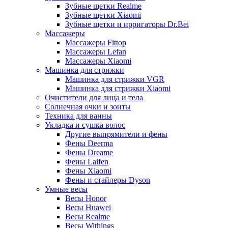
Зубные щетки Realme
Зубные щетки Xiaomi
Зубные щетки и ирригаторы Dr.Bei
Массажеры
Массажеры Fittop
Массажеры Lefan
Массажеры Xiaomi
Машинка для стрижки
Машинка для стрижки VGR
Машинка для стрижки Xiaomi
Очистители для лица и тела
Солнечная очки и зонты
Техника для ванны
Укладка и сушка волос
Другие выпрямители и фены
Фены Deerma
Фены Dreame
Фены Laifen
Фены Xiaomi
Фены и стайлеры Dyson
Умные весы
Весы Honor
Весы Huawei
Весы Realme
Весы Withings