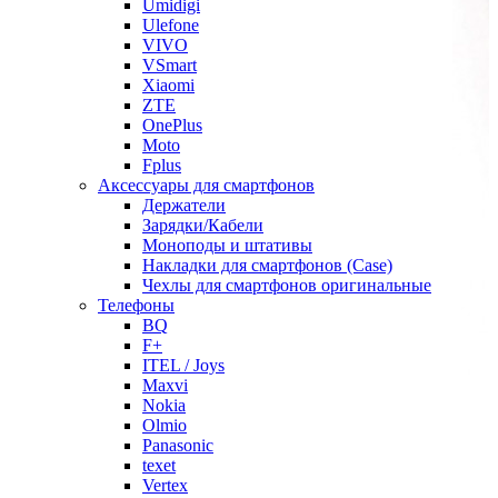
Umidigi
Ulefone
VIVO
VSmart
Xiaomi
ZTE
OnePlus
Moto
Fplus
Аксессуары для смартфонов
Держатели
Зарядки/Кабели
Моноподы и штативы
Накладки для смартфонов (Case)
Чехлы для смартфонов оригинальные
Телефоны
BQ
F+
ITEL / Joys
Maxvi
Nokia
Olmio
Panasonic
texet
Vertex