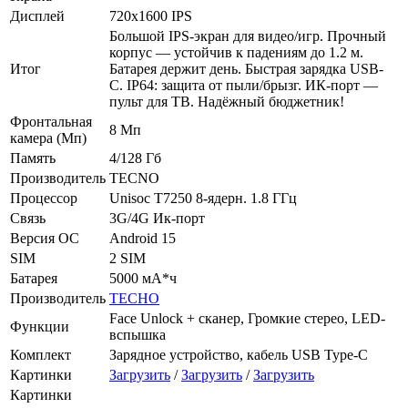
Дисплей
720x1600 IPS
Большой IPS-экран для видео/игр. Прочный
корпус — устойчив к падениям до 1.2 м.
Итог
Батарея держит день. Быстрая зарядка USB-
C. IP64: защита от пыли/брызг. ИК-порт —
пульт для ТВ. Надёжный бюджетник!
Фронтальная
8 Мп
камера (Мп)
Память
4/128 Гб
Производитель
TECNO
Процессор
Unisoc T7250 8-ядерн. 1.8 ГГц
Связь
3G/4G Ик-порт
Версия ОС
Android 15
SIM
2 SIM
Батарея
5000 мА*ч
Производитель
TECHO
Face Unlock + сканер, Громкие стерео, LED-
Функции
вспышка
Комплект
Зарядное устройство, кабель USB Type-C
Картинки
Загрузить
/
Загрузить
/
Загрузить
Картинки