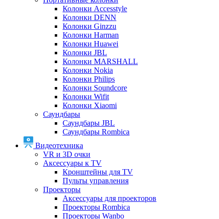
Колонки Accesstyle
Колонки DENN
Колонки Ginzzu
Колонки Harman
Колонки Huawei
Колонки JBL
Колонки MARSHALL
Колонки Nokia
Колонки Philips
Колонки Soundcore
Колонки Wifit
Колонки Xiaomi
Саундбары
Саундбары JBL
Саундбары Rombica
Видеотехника
VR и 3D очки
Аксессуары к TV
Кронштейны для TV
Пульты управления
Проекторы
Аксессуары для проекторов
Проекторы Rombica
Проекторы Wanbo