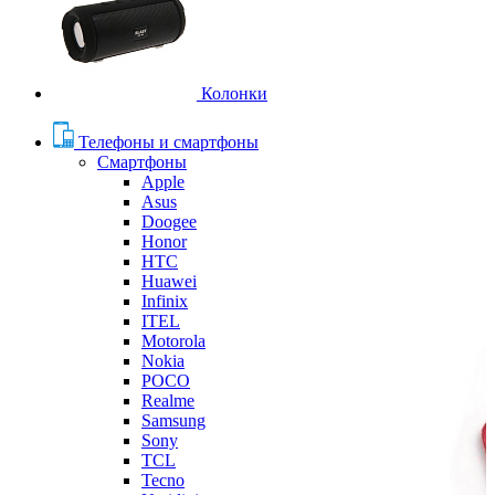
Колонки
Телефоны и смартфоны
Смартфоны
Apple
Asus
Doogee
Honor
HTC
Huawei
Infinix
ITEL
Motorola
Nokia
POCO
Realme
Samsung
Sony
TCL
Tecno