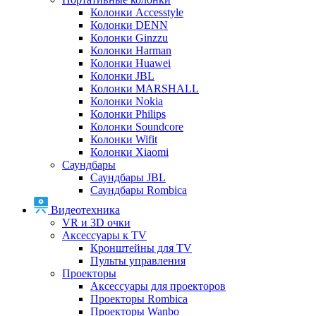
Колонки Accesstyle
Колонки DENN
Колонки Ginzzu
Колонки Harman
Колонки Huawei
Колонки JBL
Колонки MARSHALL
Колонки Nokia
Колонки Philips
Колонки Soundcore
Колонки Wifit
Колонки Xiaomi
Саундбары
Саундбары JBL
Саундбары Rombica
Видеотехника
VR и 3D очки
Аксессуары к TV
Кронштейны для TV
Пульты управления
Проекторы
Аксессуары для проекторов
Проекторы Rombica
Проекторы Wanbo