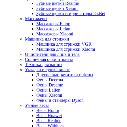
Зубные щетки Realme
Зубные щетки Xiaomi
Зубные щетки и ирригаторы Dr.Bei
Массажеры
Массажеры Fittop
Массажеры Lefan
Массажеры Xiaomi
Машинка для стрижки
Машинка для стрижки VGR
Машинка для стрижки Xiaomi
Очистители для лица и тела
Солнечная очки и зонты
Техника для ванны
Укладка и сушка волос
Другие выпрямители и фены
Фены Deerma
Фены Dreame
Фены Laifen
Фены Xiaomi
Фены и стайлеры Dyson
Умные весы
Весы Honor
Весы Huawei
Весы Realme
Весы Withings