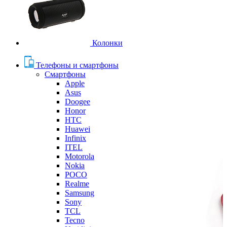
Колонки
Телефоны и смартфоны
Смартфоны
Apple
Asus
Doogee
Honor
HTC
Huawei
Infinix
ITEL
Motorola
Nokia
POCO
Realme
Samsung
Sony
TCL
Tecno