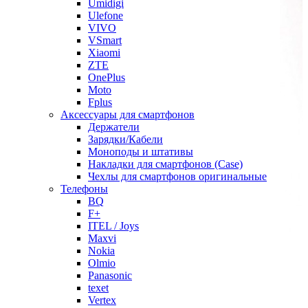
Umidigi
Ulefone
VIVO
VSmart
Xiaomi
ZTE
OnePlus
Moto
Fplus
Аксессуары для смартфонов
Держатели
Зарядки/Кабели
Моноподы и штативы
Накладки для смартфонов (Case)
Чехлы для смартфонов оригинальные
Телефоны
BQ
F+
ITEL / Joys
Maxvi
Nokia
Olmio
Panasonic
texet
Vertex