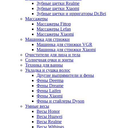
Зубные щетки Realme
Зубные щетки Xiaomi
Зубные щетки и ирригаторы Dr.Bei
Массажеры
Массажеры Fittop
Массажеры Lefan
Массажеры Xiaomi
Машинка для стрижки
Машинка для стрижки VGR
Машинка для стрижки Xiaomi
Очистители для лица и тела
Солнечная очки и зонты
Техника для ванны
Укладка и сушка волос
Другие выпрямители и фены
Фены Deerma
Фены Dreame
Фены Laifen
Фены Xiaomi
Фены и стайлеры Dyson
Умные весы
Весы Honor
Весы Huawei
Весы Realme
Весы Withings