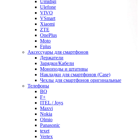
Umidigi
Ulefone
VIVO
VSmart
Xiaomi
ZTE
OnePlus
Moto
Fplus
Аксессуары для смартфонов
Держатели
Зарядки/Кабели
Моноподы и штативы
Накладки для смартфонов (Case)
Чехлы для смартфонов оригинальные
Телефоны
BQ
F+
ITEL / Joys
Maxvi
Nokia
Olmio
Panasonic
texet
Vertex