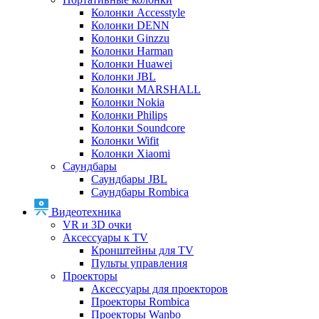
Колонки Accesstyle
Колонки DENN
Колонки Ginzzu
Колонки Harman
Колонки Huawei
Колонки JBL
Колонки MARSHALL
Колонки Nokia
Колонки Philips
Колонки Soundcore
Колонки Wifit
Колонки Xiaomi
Саундбары
Саундбары JBL
Саундбары Rombica
Видеотехника
VR и 3D очки
Аксессуары к TV
Кронштейны для TV
Пульты управления
Проекторы
Аксессуары для проекторов
Проекторы Rombica
Проекторы Wanbo