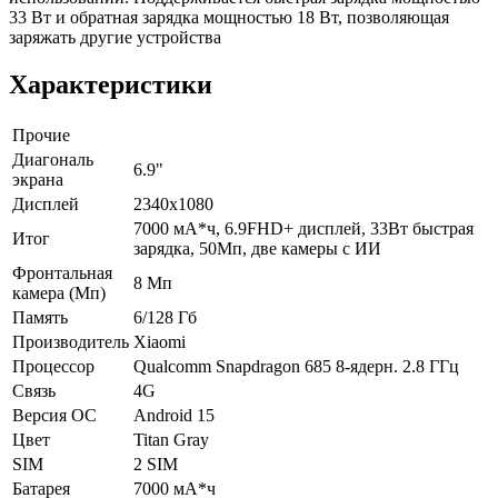
33 Вт и обратная зарядка мощностью 18 Вт, позволяющая
заряжать другие устройства
Характеристики
Прочие
Диагональ
6.9"
экрана
Дисплей
2340x1080
7000 мА*ч, 6.9FHD+ дисплей, 33Вт быстрая
Итог
зарядка, 50Мп, две камеры с ИИ
Фронтальная
8 Мп
камера (Мп)
Память
6/128 Гб
Производитель
Xiaomi
Процессор
Qualcomm Snapdragon 685 8-ядерн. 2.8 ГГц
Связь
4G
Версия ОС
Android 15
Цвет
Titan Gray
SIM
2 SIM
Батарея
7000 мА*ч