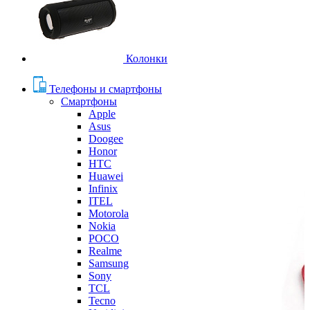
Колонки
Телефоны и смартфоны
Смартфоны
Apple
Asus
Doogee
Honor
HTC
Huawei
Infinix
ITEL
Motorola
Nokia
POCO
Realme
Samsung
Sony
TCL
Tecno