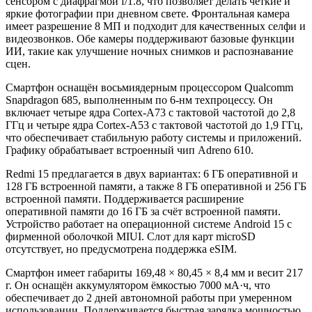
сенсором с диафрагмой f/1.8, что позволяет делать чёткие и
яркие фотографии при дневном свете. Фронтальная камера
имеет разрешение 8 МП и подходит для качественных селфи и
видеозвонков. Обе камеры поддерживают базовые функции
ИИ, такие как улучшение ночных снимков и распознавание
сцен.
Смартфон оснащён восьмиядерным процессором Qualcomm
Snapdragon 685, выполненным по 6-нм техпроцессу. Он
включает четыре ядра Cortex-A73 с тактовой частотой до 2,8
ГГц и четыре ядра Cortex-A53 с тактовой частотой до 1,9 ГГц,
что обеспечивает стабильную работу системы и приложений.
Графику обрабатывает встроенный чип Adreno 610.
Redmi 15 предлагается в двух вариантах: 6 ГБ оперативной и
128 ГБ встроенной памяти, а также 8 ГБ оперативной и 256 ГБ
встроенной памяти. Поддерживается расширение
оперативной памяти до 16 ГБ за счёт встроенной памяти.
Устройство работает на операционной системе Android 15 с
фирменной оболочкой MIUI. Слот для карт microSD
отсутствует, но предусмотрена поддержка eSIM.
Смартфон имеет габариты 169,48 × 80,45 × 8,4 мм и весит 217
г. Он оснащён аккумулятором ёмкостью 7000 мА·ч, что
обеспечивает до 2 дней автономной работы при умеренном
использовании. Поддерживается быстрая зарядка мощностью