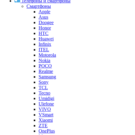
Телефоны и смартфоны
Смартфоны
Apple
Asus
Doogee
Honor
HTC
Huawei
Infinix
ITEL
Motorola
Nokia
POCO
Realme
Samsung
Sony
TCL
Tecno
Umidigi
Ulefone
VIVO
VSmart
Xiaomi
ZTE
OnePlus