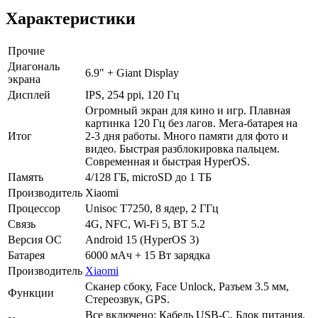
Характеристики
Прочие
Диагональ
6.9" + Giant Display
экрана
Дисплей
IPS, 254 ppi, 120 Гц
Огромный экран для кино и игр. Плавная
картинка 120 Гц без лагов. Мега-батарея на
Итог
2-3 дня работы. Много памяти для фото и
видео. Быстрая разблокировка пальцем.
Современная и быстрая HyperOS.
Память
4/128 ГБ, microSD до 1 ТБ
Производитель
Xiaomi
Процессор
Unisoc T7250, 8 ядер, 2 ГГц
Связь
4G, NFC, Wi-Fi 5, BT 5.2
Версия ОС
Android 15 (HyperOS 3)
Батарея
6000 мАч + 15 Вт зарядка
Производитель
Xiaomi
Сканер сбоку, Face Unlock, Разъем 3.5 мм,
Функции
Стереозвук, GPS.
Все включено: Кабель USB-C, Блок питания,