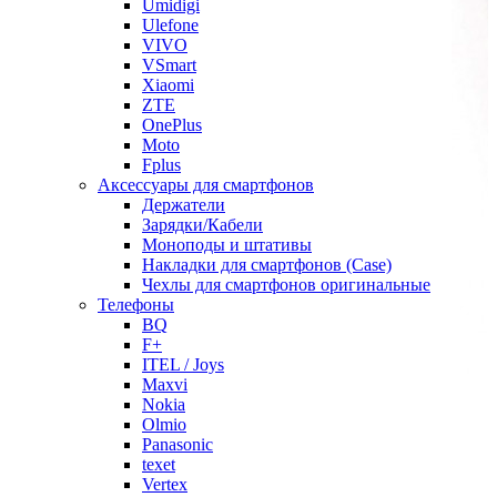
Umidigi
Ulefone
VIVO
VSmart
Xiaomi
ZTE
OnePlus
Moto
Fplus
Аксессуары для смартфонов
Держатели
Зарядки/Кабели
Моноподы и штативы
Накладки для смартфонов (Case)
Чехлы для смартфонов оригинальные
Телефоны
BQ
F+
ITEL / Joys
Maxvi
Nokia
Olmio
Panasonic
texet
Vertex