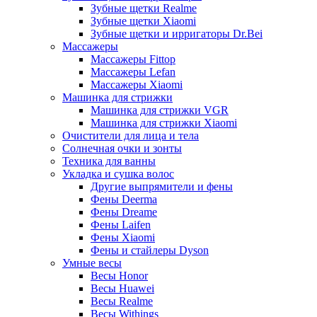
Зубные щетки Realme
Зубные щетки Xiaomi
Зубные щетки и ирригаторы Dr.Bei
Массажеры
Массажеры Fittop
Массажеры Lefan
Массажеры Xiaomi
Машинка для стрижки
Машинка для стрижки VGR
Машинка для стрижки Xiaomi
Очистители для лица и тела
Солнечная очки и зонты
Техника для ванны
Укладка и сушка волос
Другие выпрямители и фены
Фены Deerma
Фены Dreame
Фены Laifen
Фены Xiaomi
Фены и стайлеры Dyson
Умные весы
Весы Honor
Весы Huawei
Весы Realme
Весы Withings