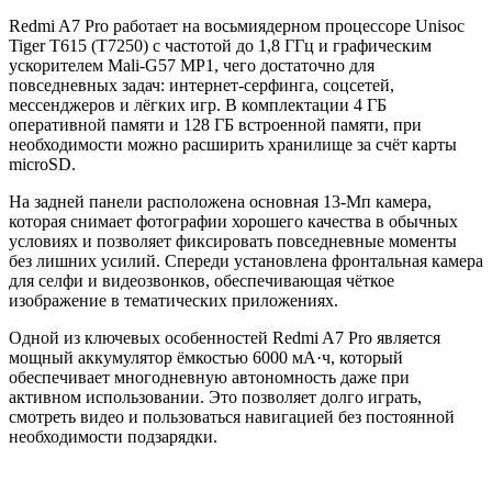
Redmi A7 Pro работает на восьмиядерном процессоре Unisoc
Tiger T615 (T7250) с частотой до 1,8 ГГц и графическим
ускорителем Mali‑G57 MP1, чего достаточно для
повседневных задач: интернет‑серфинга, соцсетей,
мессенджеров и лёгких игр. В комплектации 4 ГБ
оперативной памяти и 128 ГБ встроенной памяти, при
необходимости можно расширить хранилище за счёт карты
microSD.
На задней панели расположена основная 13‑Мп камера,
которая снимает фотографии хорошего качества в обычных
условиях и позволяет фиксировать повседневные моменты
без лишних усилий. Спереди установлена фронтальная камера
для селфи и видеозвонков, обеспечивающая чёткое
изображение в тематических приложениях.
Одной из ключевых особенностей Redmi A7 Pro является
мощный аккумулятор ёмкостью 6000 мА·ч, который
обеспечивает многодневную автономность даже при
активном использовании. Это позволяет долго играть,
смотреть видео и пользоваться навигацией без постоянной
необходимости подзарядки.