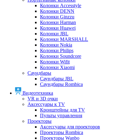
Колонки Accesstyle
Колонки DENN
Колонки Ginzzu
Колонки Harman
Колонки Huawei
Колонки JBL
Колонки MARSHALL
Колонки Nokia
Колонки Philips
Колонки Soundcore
Колонки Wifit
Колонки Xiaomi
Саундбары
Саундбары JBL
Саундбары Rombica
Видеотехника
VR и 3D очки
Аксессуары к TV
Кронштейны для TV
Пульты управления
Проекторы
Аксессуары для проекторов
Проекторы Rombica
Проекторы Wanbo