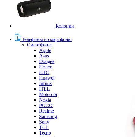
Колонки
Телефоны и смартфоны
Смартфоны
Apple
Asus
Doogee
Honor
HTC
Huawei
Infinix
ITEL
Motorola
Nokia
POCO
Realme
Samsung
Sony
TCL
Tecno